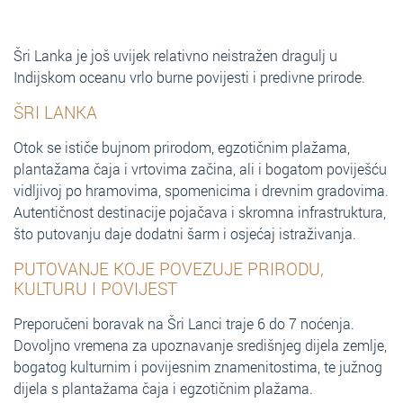
Šri Lanka je još uvijek relativno neistražen dragulj u
Indijskom oceanu vrlo burne povijesti i predivne prirode.
ŠRI LANKA
Otok se ističe bujnom prirodom, egzotičnim plažama,
plantažama čaja i vrtovima začina, ali i bogatom poviješću
vidljivoj po hramovima, spomenicima i drevnim gradovima.
Autentičnost destinacije pojačava i skromna infrastruktura,
što putovanju daje dodatni šarm i osjećaj istraživanja.
PUTOVANJE KOJE POVEZUJE PRIRODU,
KULTURU I POVIJEST
Preporučeni boravak na Šri Lanci traje 6 do 7 noćenja.
Dovoljno vremena za upoznavanje središnjeg dijela zemlje,
bogatog kulturnim i povijesnim znamenitostima, te južnog
dijela s plantažama čaja i egzotičnim plažama.