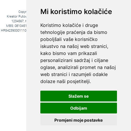
Mi koristimo kolačiće
Copyright © 2016. Kreator Putovanja d.o.o. – Sva prava zadržana
Kreator Putovanja d.o.o. turistička agencija, Jakova Gotovca 6, 10000 Zagreb, MB:
1234567, HR-AB-01-081045102, OIB:44590047047, Trgovački sud u Zagrebu,
Koristimo kolačiće i druge
MBS: 081045102, Hrvatska Poštanska Banka d.d. Jurišićeva 4, 10000 Zagreb, IBAN
HR5423900011100969366, temeljni kapital 20.000,00 kn uplaćeno u cijelosti, direktori Ana
tehnologije praćenja da bismo
Pavlović i Hrvoje Bažon, Voditelj poslova Hrvoje Bažon
poboljšali vaše korisničko
Fiksni tečaj konverzije: 1€ = 7,53450 kn
iskustvo na našoj web stranici,
kako bismo vam prikazali
personalizirani sadržaj i ciljane
oglase, analizirali promet na našoj
web stranici i razumjeli odakle
dolaze naši posjetitelji.
Slažem se
KREIRAJTE PUTOVANJE PREMA
SVOJIM ŽELJAMA:
Odbijam
PUTOVANJE
KROJENO
Promjeni moje postavke
PO MJERI
Web by