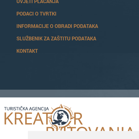
UVJETI PLAĆANJA
PODACI O TVRTKI
INFORMACIJE O OBRADI PODATAKA
SLUŽBENIK ZA ZAŠTITU PODATAKA
KONTAKT