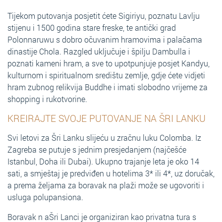
Tijekom putovanja posjetit ćete Sigiriyu, poznatu Lavlju
stijenu i 1500 godina stare freske, te antički grad
Polonnaruwu s dobro očuvanim hramovima i palačama
dinastije Chola. Razgled uključuje i špilju Dambulla i
poznati kameni hram, a sve to upotpunjuje posjet Kandyu,
kulturnom i spiritualnom središtu zemlje, gdje ćete vidjeti
hram zubnog relikvija Buddhe i imati slobodno vrijeme za
shopping i rukotvorine.
KREIRAJTE SVOJE PUTOVANJE NA ŠRI LANKU
Svi letovi za Šri Lanku slijeću u zračnu luku Colomba. Iz
Zagreba se putuje s jednim presjedanjem (najčešće
Istanbul, Doha ili Dubai). Ukupno trajanje leta je oko 14
sati, a smještaj je predviđen u hotelima 3* ili 4*, uz doručak,
a prema željama za boravak na plaži može se ugovoriti i
usluga polupansiona.
Boravak n aŠri Lanci je organiziran kao privatna tura s