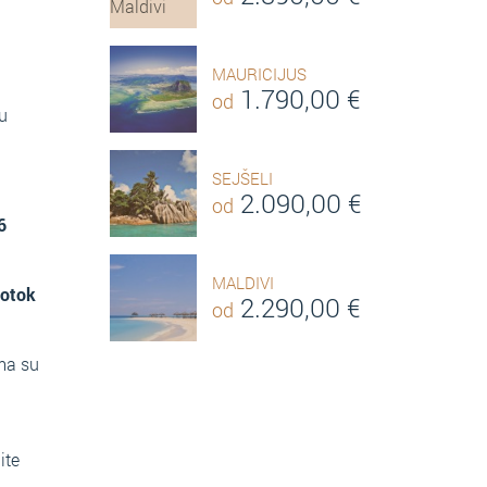
MAURICIJUS
1.790,00
€
od
u
SEJŠELI
2.090,00
€
od
6
MALDIVI
 otok
2.290,00
€
od
ma su
ite