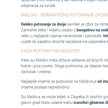
odijevanja za turiste.
MALDIVI - ROMANTIČNO PUTOVANJE ZA DV
Daleko putovanje za dvoje
savršen je izbor za roma
Zamislite sebe i voljenu osobu u
bungalovu na vod
nebo u najljepše nijanse narančaste i ljubičaste.
In
uvjete da zajedno stvorite nezaboravne uspomene koj
KADA PUTOVATI NA MALDIVE?
Kako su Maldivi mala država satkana od brojnih oto
hrane i pića visoke. Stoga putnicima, za idealan b
(doručak i večera).
Najljepše vrijeme za putovanje na Maldive je
od st
vrijeme postaje nepredvidivo.
Do Maldiva se može letjeti iz Zagreba ili okolnih g
glavni grad Male, odakle kreću
transferi gliserom i