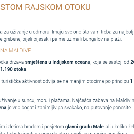
USTOM RAJSKOM OTOKU
ija za uživanje u odmoru. Imaju sve ono što vam treba za najbolj
ne grebene, bijeli pijesak i palme uz mali bungalov na plaži.
 NA MALDIVE
točka država
smještena u Indijskom oceanu
, koja se sastoji od
2
s
1.190 otoka
.
 turistička aktivnost odvija se na manjim otocima po principu
1
 uživanje u suncu, moru i plažama. Najčešća zabava na Maldivi
bena
je vrlo bogat i zanimljiv pa svakako, na putovanje ponesite
im izletima brodom i posjetom
glavni gradu Male
, ali ukoliko žel
te, trebate imati na umu da ste u zemlji sa strogim pravilima