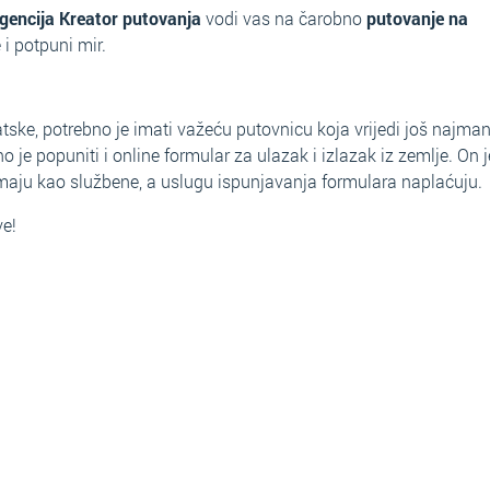
gencija Kreator putovanja
vodi vas na čarobno
putovanje na
 i potpuni mir.
ske, potrebno je imati važeću putovnicu koja vrijedi još najman
je popuniti i online formular za ulazak i izlazak iz zemlje. On j
imaju kao službene, a uslugu ispunjavanja formulara naplaćuju.
ve!