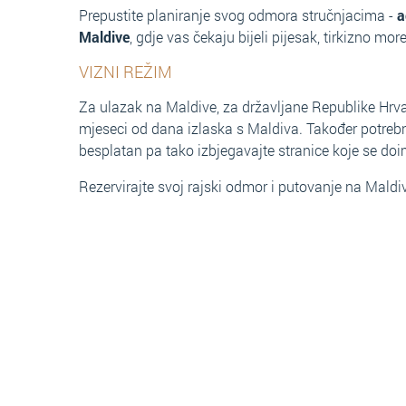
Prepustite planiranje svog odmora stručnjacima -
a
Maldive
, gdje vas čekaju bijeli pijesak, tirkizno more
VIZNI REŽIM
Za ulazak na Maldive, za državljane Republike Hrvat
mjeseci od dana izlaska s Maldiva. Također potrebno 
besplatan pa tako izbjegavajte stranice koje se do
Rezervirajte svoj rajski odmor i putovanje na Maldi