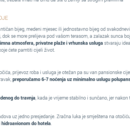
OJE
ntičan bijeg, medeni mjesec ili jednostavno bijeg od svakodnevi
i
, dok se more prelijeva pod vašom terasom, a zalazak sunca boj
timna atmosfera, privatne plaže i vrhunska usluga
stvaraju ide
e ćete pamtiti cijeli život.
čića, prijevoz roba i usluga je otežan pa su van pansionske cij
oravak,
preporučamo 6-7 noćenja uz minimalno uslugu polupan
udenog do travnja
, kada je vrijeme stabilno i sunčano, jer nakon
radova uz jedno presjedanje. Zračna luka je smještena na otočić
li hidroavionom do hotela
.