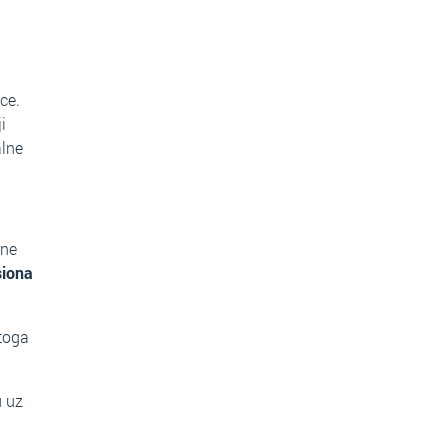
ce.
i
alne
ene
siona
 toga
u uz