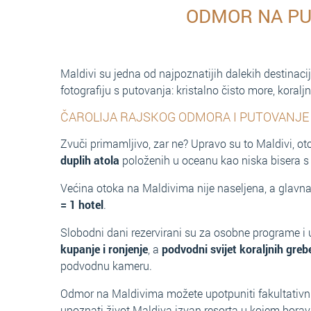
ODMOR NA P
Maldivi su jedna od najpoznatijih dalekih destinac
fotografiju s putovanja: kristalno čisto more, koralj
ČAROLIJA RAJSKOG ODMORA I PUTOVANJE
Zvuči primamljivo, zar ne? Upravo su to Maldivi, o
duplih atola
položenih u oceanu kao niska bisera 
Većina otoka na Maldivima nije naseljena, a glavna
= 1 hotel
.
Slobodni dani rezervirani su za osobne programe i
kupanje i ronjenje
, a
podvodni svijet koraljnih gre
podvodnu kameru.
Odmor na Maldivima možete upotpuniti fakultativn
upoznati život Maldiva izvan resorta u kojem boravi