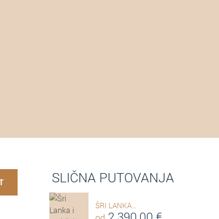
SLIČNA PUTOVANJA
T
ŠRI LANKA…
2.390,00
€
od