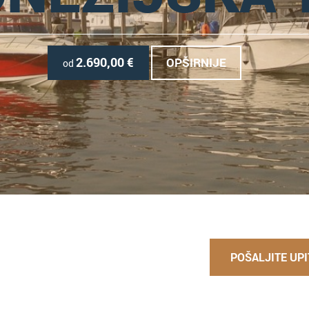
2.690,00
€
OPŠIRNIJE
od
POŠALJITE UPI