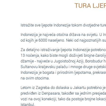
TURA LJE
Istražite sve ljepote Indonezije tokom dvotjedne ture 
Indonezija je najveća otočna država na svijetu. U In
od kojih je 6000 naseljeno. Neki od najpoznatijih su s
Za detaljno istraživanje ljepota Indonezije potreb
13 noćenja, kako biste mogli doživjeti brojne čaroli
džamije - najveće u Jugoistočnoj Aziji, Borobudur hr
Sultanovu kraljevsku palaču i mnoge druge svjetski
Indonezija je bogata i prirodnim ljepotama, prekra
na ovim otocima.
Letom iz Zagreba do dolaska u Jakartu potrebno je j
predviđen iz Denpasara, također sa jednim presjeda
vozi na ovoj konekciji, tako da postoje brojne lokac
Istanbul.