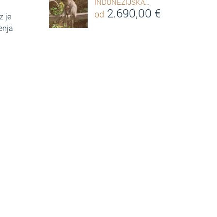
INDONEZIJSKA…
2.690,00
€
od
z je
enja