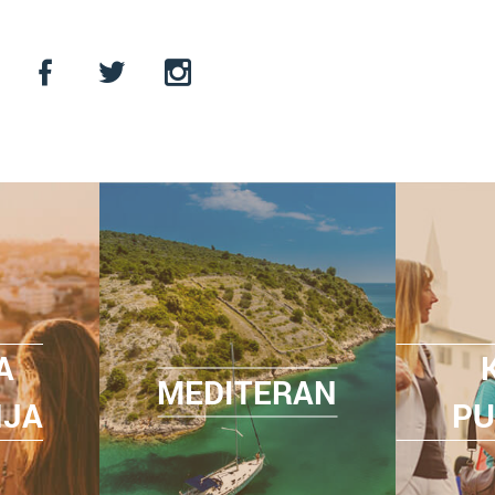
A
MEDITERAN
NJA
PU