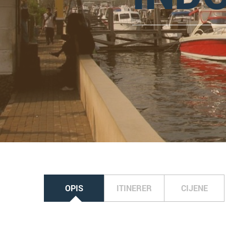
OPIS
ITINERER
CIJENE