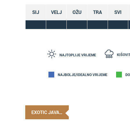
SIJ
VELJ
OŽU
TRA
SVI
KIŠOVI
NAJTOPLIJE VRIJEME
NAJBOLJE/IDEALNO VRIJEME
DO
EXOTIC JAVA…