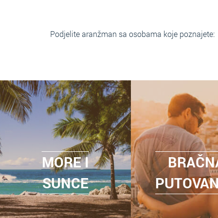
Podjelite aranžman sa osobama koje poznajete:
MORE I
BRAČN
SUNCE
PUTOVA