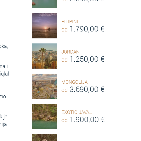
FILIPINI
1.790,00
€
od
oka,
JORDAN
1.250,00
€
od
na i
iqlal
MONGOLIJA
3.690,00
€
od
amo
EXOTIC JAVA…
k je
1.900,00
€
od
nija