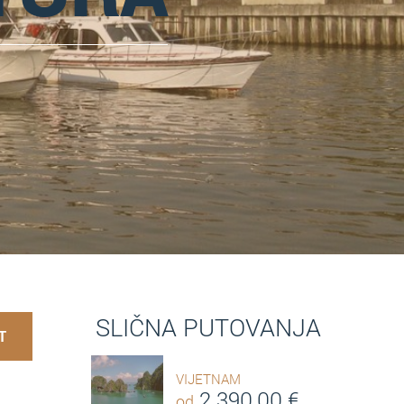
SLIČNA PUTOVANJA
T
VIJETNAM
2.390,00
€
od