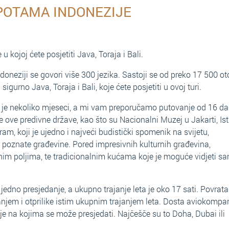
POTAMA INDONEZIJE
u kojoj ćete posjetiti Java, Toraja i Bali.
doneziji se govori više 300 jezika. Sastoji se od preko 17 500 ot
igurno Java, Toraja i Bali, koje ćete posjetiti u ovoj turi.
no je nekoliko mjeseci, a mi vam preporučamo putovanje od 16 da
je ove predivne države, kao što su Nacionalni Muzej u Jakarti, Ist
am, koji je ujedno i najveći budistički spomenik na svijetu,
 poznate građevine. Pored impresivnih kulturnih građevina,
snim poljima, te tradicionalnim kućama koje je moguće vidjeti s
edno presjedanje, a ukupno trajanje leta je oko 17 sati. Povrata
njem i otprilike istim ukupnim trajanjem leta. Dosta aviokompa
ije na kojima se može presjedati. Najčešče su to Doha, Dubai ili