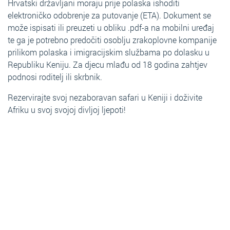
Hrvatski državljani moraju prije polaska ishoditi
elektroničko odobrenje za putovanje (ETA). Dokument se
može ispisati ili preuzeti u obliku .pdf-a na mobilni uređaj
te ga je potrebno predočiti osoblju zrakoplovne kompanije
prilikom polaska i imigracijskim službama po dolasku u
Republiku Keniju. Za djecu mlađu od 18 godina zahtjev
podnosi roditelj ili skrbnik.
Rezervirajte svoj nezaboravan safari u Keniji i doživite
Afriku u svoj svojoj divljoj ljepoti!