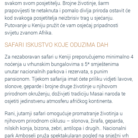
svakom svom posjetitelju. Brojne životinje, šarm
prapovijesti te netaknuta i pomalo divlja priroda ostavit će
kod svakoga posjetitelja neizbrisiv trag u sjećanju.
Putovanje u Keniju pružit će vam osjećaj pripadnosti
svijetu zvanom Afrika.
SAFARI ISKUSTVO KOJE ODUZIMA DAH
Za nezaboravan safari u Keniji preporučujemo minimalno 4
noćenja u vrhunskim bungalovima s 5* smještenima
unutar nacionalnih parkova i rezervata, s punim
pansionom. Tijekom safarija imat ćete priliku vidjeti lavove,
slonove, geparde i brojne druge životinje u njihovom
prirodnom okruženju, doživjeti tradiciju Masai naroda te
osjetiti jedinstvenu atmosferu afričkog kontinenta.
Rani, jutarnji safari omogućuje promatranje životinja u
njihovom prirodnom ciklusu – slonova, žirafa, geparda,
nilskih konja, bizona, zebri, antilopa i drugih.. Nacionalni
park Amboseli pruža spektakularan pogled na snježni vrh