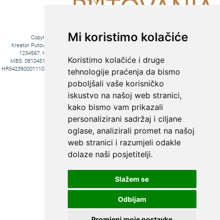
Mi koristimo kolačiće
Copyright © 2016. Kreator Putovanja d.o.o. – Sva prava zadržana
Kreator Putovanja d.o.o. turistička agencija, Jakova Gotovca 6, 10000 Zagreb, MB:
1234567, HR-AB-01-081045102, OIB:44590047047, Trgovački sud u Zagrebu,
Koristimo kolačiće i druge
MBS: 081045102, Hrvatska Poštanska Banka d.d. Jurišićeva 4, 10000 Zagreb, IBAN
HR5423900011100969366, temeljni kapital 20.000,00 kn uplaćeno u cijelosti, direktori Ana
tehnologije praćenja da bismo
Pavlović i Hrvoje Bažon, Voditelj poslova Hrvoje Bažon
poboljšali vaše korisničko
Fiksni tečaj konverzije: 1€ = 7,53450 kn
iskustvo na našoj web stranici,
kako bismo vam prikazali
personalizirani sadržaj i ciljane
oglase, analizirali promet na našoj
web stranici i razumjeli odakle
dolaze naši posjetitelji.
Slažem se
KREIRAJTE PUTOVANJE PREMA
SVOJIM ŽELJAMA:
Odbijam
PUTOVANJE
KROJENO
Promjeni moje postavke