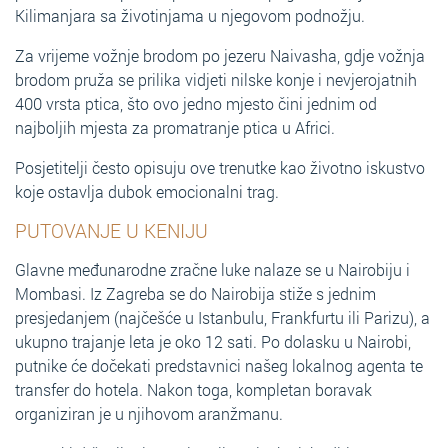
Kilimanjara sa životinjama u njegovom podnožju.
Za vrijeme vožnje brodom po jezeru Naivasha, gdje vožnja
brodom pruža se prilika vidjeti nilske konje i nevjerojatnih
400 vrsta ptica, što ovo jedno mjesto čini jednim od
najboljih mjesta za promatranje ptica u Africi.
Posjetitelji često opisuju ove trenutke kao životno iskustvo
koje ostavlja dubok emocionalni trag.
PUTOVANJE U KENIJU
Glavne međunarodne zračne luke nalaze se u Nairobiju i
Mombasi. Iz Zagreba se do Nairobija stiže s jednim
presjedanjem (najčešće u Istanbulu, Frankfurtu ili Parizu), a
ukupno trajanje leta je oko 12 sati. Po dolasku u Nairobi,
putnike će dočekati predstavnici našeg lokalnog agenta te
transfer do hotela. Nakon toga, kompletan boravak
organiziran je u njihovom aranžmanu.