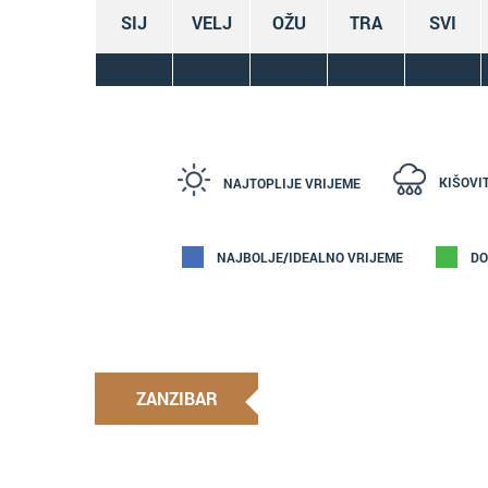
SIJ
VELJ
OŽU
TRA
SVI
KIŠOVI
NAJTOPLIJE VRIJEME
NAJBOLJE/IDEALNO VRIJEME
DO
ZANZIBAR