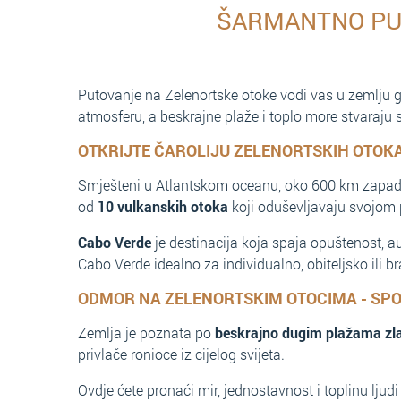
ŠARMANTNO PU
Putovanje na Zelenortske otoke vodi vas u zemlju gdj
atmosferu, a beskrajne plaže i toplo more stvaraju
OTKRIJTE ČAROLIJU ZELENORTSKIH OTOK
Smješteni u Atlantskom oceanu, oko 600 km zapadn
od
10 vulkanskih otoka
koji oduševljavaju svojom 
Cabo Verde
je destinacija koja spaja opuštenost, a
Cabo Verde idealno za individualno, obiteljsko ili b
ODMOR NA ZELENORTSKIM OTOCIMA - SPOJ
Zemlja je poznata po
beskrajno dugim plažama zla
privlače ronioce iz cijelog svijeta.
Ovdje ćete pronaći mir, jednostavnost i toplinu ljud