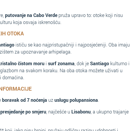
re,
putovanje na Cabo Verde
pruža upravo to: otoke koji nisu
ulturu koja osvaja iskrenošću.
KIH OTOKA
antiago
ističu se kao najpristupačniji i najposjećeniji. Oba imaju
lazištem za upoznavanje arhipelaga.
kristalno čistom moru
i
surf zonama
, dok je
Santiago
kulturno i
a i glazbom na svakom koraku. Na oba otoka možete uživati u
ini domaćina.
INFORMACIJE
e
boravak od 7 noćenja
uz
uslugu polupansiona
.
 presjedanje po smjeru
, najčešće u
Lisabonu
, a ukupno trajanje
* koji, iako nisu brojni, pružaju odličnu razinu udobnosti i