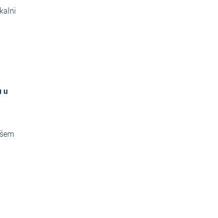
kalni
u u
ašem