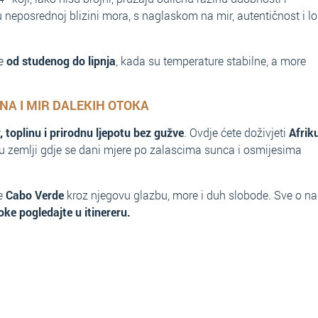
 u neposrednoj blizini mora, s naglaskom na mir, autentičnost i lo
je
od studenog do lipnja
, kada su temperature stabilne, a more
NA I MIR DALEKIH OTOKA
, toplinu i prirodnu ljepotu bez gužve
. Ovdje ćete doživjeti
Afrik
u zemlji gdje se dani mjere po zalascima sunca i osmijesima
te
Cabo Verde
kroz njegovu glazbu, more i duh slobode. Sve o n
ke pogledajte u itinereru.