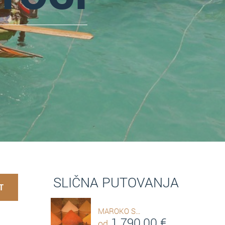
SLIČNA PUTOVANJA
T
MAROKO S…
1.790,00
€
od