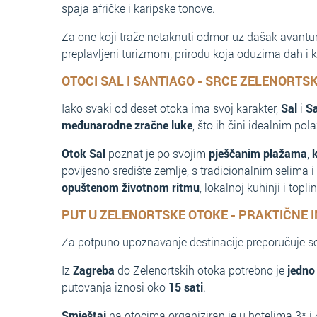
spaja afričke i karipske tonove.
Za one koji traže netaknuti odmor uz dašak avantu
preplavljeni turizmom, prirodu koja oduzima dah i k
OTOCI SAL I SANTIAGO - SRCE ZELENORTS
Iako svaki od deset otoka ima svoj karakter,
Sal
i
S
međunarodne zračne luke
, što ih čini idealnim po
Otok Sal
poznat je po svojim
pješčanim plažama
,
povijesno središte zemlje, s tradicionalnim selim
opuštenom životnom ritmu
, lokalnoj kuhinji i topl
PUT U ZELENORTSKE OTOKE - PRAKTIČNE 
Za potpuno upoznavanje destinacije preporučuje s
Iz
Zagreba
do Zelenortskih otoka potrebno je
jedno
putovanja iznosi oko
15 sati
.
Smještaj
na otocima organiziran je u hotelima 3* i 4