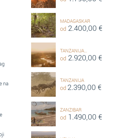
MADAGASKAR
2.400,00
€
od
TANZANIJA…
2.920,00
€
od
lag
TANZANIJA
je na
2.390,00
€
od
ZANZIBAR
e
1.490,00
€
od
oji