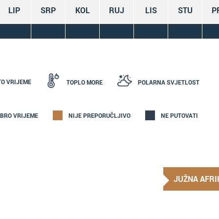
LIP
SRP
KOL
RUJ
LIS
STU
P
TO VRIJEME
TOPLO MORE
POLARNA SVJETLOST
BRO VRIJEME
NIJE PREPORUČLJIVO
NE PUTOVATI
JUŽNA AFRI