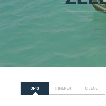
OPIS
ITINERER
CIJENE