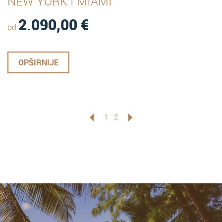
NEW YORK I MIAMI
2.090,00
€
od
OPŠIRNIJE
1
2