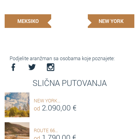
MEKSIKO
NEW YORK
Podjelite aranžman sa osobama koje poznajete:
SLIČNA PUTOVANJA
NEW YORK…
2.090,00
€
od
ROUTE 66…
1.790,00
€
od