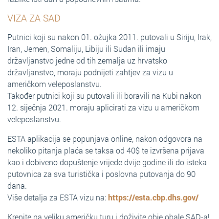
VIZA ZA SAD
Putnici koji su nakon 01. ožujka 2011. putovali u Siriju, Irak,
Iran, Jemen, Somaliju, Libiju ili Sudan ili imaju
državljanstvo jedne od tih zemalja uz hrvatsko
državljanstvo, moraju podnijeti zahtjev za vizu u
američkom veleposlanstvu.
Također putnici koji su putovali ili boravili na Kubi nakon
12. siječnja 2021. moraju aplicirati za vizu u američkom
veleposlanstvu.
ESTA aplikacija se popunjava online, nakon odgovora na
nekoliko pitanja plaća se taksa od 40$ te izvršena prijava
kao i dobiveno dopuštenje vrijede dvije godine ili do isteka
putovnica za sva turistička i poslovna putovanja do 90
dana.
Više detalja za ESTA vizu na:
https://esta.cbp.dhs.gov/
Krenite na veliku američku turu i doživite obje obale SAD-a!