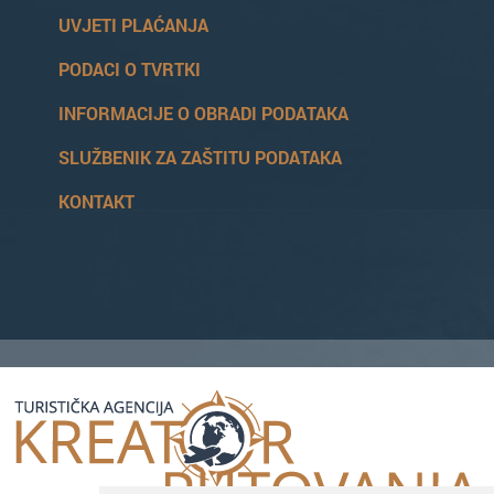
UVJETI PLAĆANJA
PODACI O TVRTKI
INFORMACIJE O OBRADI PODATAKA
SLUŽBENIK ZA ZAŠTITU PODATAKA
KONTAKT