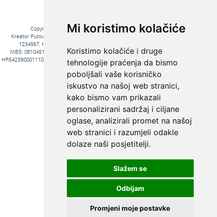
Mi koristimo kolačiće
Copyright © 2016. Kreator Putovanja d.o.o. – Sva prava zadržana
Kreator Putovanja d.o.o. turistička agencija, Jakova Gotovca 6, 10000 Zagreb, MB:
1234567, HR-AB-01-081045102, OIB:44590047047, Trgovački sud u Zagrebu,
Koristimo kolačiće i druge
MBS: 081045102, Hrvatska Poštanska Banka d.d. Jurišićeva 4, 10000 Zagreb, IBAN
HR5423900011100969366, temeljni kapital 20.000,00 kn uplaćeno u cijelosti, direktori Ana
tehnologije praćenja da bismo
Pavlović i Hrvoje Bažon, Voditelj poslova Hrvoje Bažon
poboljšali vaše korisničko
Fiksni tečaj konverzije: 1€ = 7,53450 kn
iskustvo na našoj web stranici,
kako bismo vam prikazali
personalizirani sadržaj i ciljane
oglase, analizirali promet na našoj
web stranici i razumjeli odakle
dolaze naši posjetitelji.
Slažem se
KREIRAJTE PUTOVANJE PREMA
SVOJIM ŽELJAMA:
Odbijam
PUTOVANJE
KROJENO
Promjeni moje postavke
PO MJERI