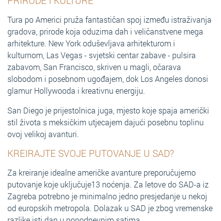
PRIRODE I KULTURE
Tura po Americi pruža fantastičan spoj između istraživanja
gradova, prirode koja oduzima dah i veličanstvene mega
arhitekture. New York oduševljava arhitekturom i
kulturnom, Las Vegas - svjetski centar zabave - pulsira
zabavom, San Francisco, skriven u magli, očarava
slobodom i posebnom ugođajem, dok Los Angeles donosi
glamur Hollywooda i kreativnu energiju.
San Diego je prijestolnica juga, mjesto koje spaja američki
stil života s meksičkim utjecajem dajući posebnu toplinu
ovoj velikoj avanturi.
KREIRAJTE SVOJE PUTOVANJE U SAD?
Za kreiranje idealne američke avanture preporučujemo
putovanje koje uključuje13 noćenja. Za letove do SAD-a iz
Zagreba potrebno je minimalno jedno presjedanje u nekoj
od europskih metropola. Dolazak u SAD je zbog vremenske
razlike isti dan u popodnevnim satima.