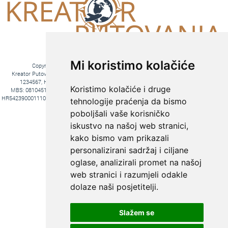
Mi koristimo kolačiće
Copyright © 2016. Kreator Putovanja d.o.o. – Sva prava zadržana
Kreator Putovanja d.o.o. turistička agencija, Jakova Gotovca 6, 10000 Zagreb, MB:
1234567, HR-AB-01-081045102, OIB:44590047047, Trgovački sud u Zagrebu,
Koristimo kolačiće i druge
MBS: 081045102, Hrvatska Poštanska Banka d.d. Jurišićeva 4, 10000 Zagreb, IBAN
HR5423900011100969366, temeljni kapital 20.000,00 kn uplaćeno u cijelosti, direktori Ana
tehnologije praćenja da bismo
Pavlović i Hrvoje Bažon, Voditelj poslova Hrvoje Bažon
poboljšali vaše korisničko
Fiksni tečaj konverzije: 1€ = 7,53450 kn
iskustvo na našoj web stranici,
kako bismo vam prikazali
personalizirani sadržaj i ciljane
oglase, analizirali promet na našoj
web stranici i razumjeli odakle
dolaze naši posjetitelji.
Slažem se
KREIRAJTE PUTOVANJE PREMA
SVOJIM ŽELJAMA: