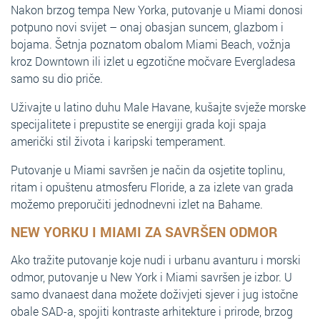
Nakon brzog tempa New Yorka, putovanje u Miami donosi
potpuno novi svijet – onaj obasjan suncem, glazbom i
bojama. Šetnja poznatom obalom Miami Beach, vožnja
kroz Downtown ili izlet u egzotične močvare Evergladesa
samo su dio priče.
Uživajte u latino duhu Male Havane, kušajte svježe morske
specijalitete i prepustite se energiji grada koji spaja
američki stil života i karipski temperament.
Putovanje u Miami savršen je način da osjetite toplinu,
ritam i opuštenu atmosferu Floride, a za izlete van grada
možemo preporučiti jednodnevni izlet na Bahame.
NEW YORKU I MIAMI ZA SAVRŠEN ODMOR
Ako tražite putovanje koje nudi i urbanu avanturu i morski
odmor, putovanje u New York i Miami savršen je izbor. U
samo dvanaest dana možete doživjeti sjever i jug istočne
obale SAD-a, spojiti kontraste arhitekture i prirode, brzog