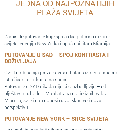
JEDNA OD NAJPOZNATIJIH
PLAŽA SVIJETA
Zamislite putovanje koje spaja dva potpuno različita
svijeta: energiju New Yorka i opušteni ritam Miamija.
PUTOVANJE U SAD – SPOJ KONTRASTA I
DOŽIVLJAJA
Ova kombinacija pruža savršen balans između urbanog
istraživanja i odmora na suncu.
Putovanje u SAD nikada nije bilo uzbudljivije – od
blještavih nebodera Manhattana do tirkiznih valova
Miamija, svaki dan donosi novo iskustvo i novu
perspektivu.
PUTOVANJE NEW YORK – SRCE SVIJETA
New York je grad koji nikada ne spava, epicentar