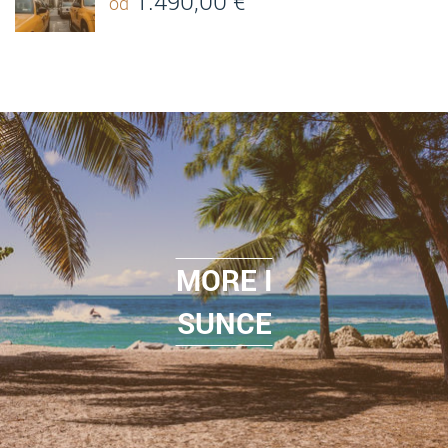
1.490,00
€
od
MORE I
SUNCE