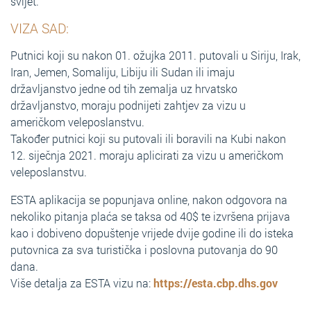
svijet.
VIZA SAD:
Putnici koji su nakon 01. ožujka 2011. putovali u Siriju, Irak,
Iran, Jemen, Somaliju, Libiju ili Sudan ili imaju
državljanstvo jedne od tih zemalja uz hrvatsko
državljanstvo, moraju podnijeti zahtjev za vizu u
američkom veleposlanstvu.
Također putnici koji su putovali ili boravili na Kubi nakon
12. siječnja 2021. moraju aplicirati za vizu u američkom
veleposlanstvu.
ESTA aplikacija se popunjava online, nakon odgovora na
nekoliko pitanja plaća se taksa od 40$ te izvršena prijava
kao i dobiveno dopuštenje vrijede dvije godine ili do isteka
putovnica za sva turistička i poslovna putovanja do 90
dana.
Više detalja za ESTA vizu na:
https://esta.cbp.dhs.gov