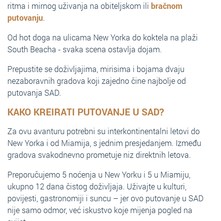
ritma i mirnog uživanja na obiteljskom ili
bračnom
putovanju
.
Od hot doga na ulicama New Yorka do koktela na plaži
South Beacha - svaka scena ostavlja dojam.
Prepustite se doživljajima, mirisima i bojama dvaju
nezaboravnih gradova koji zajedno čine najbolje od
putovanja SAD.
KAKO KREIRATI PUTOVANJE U SAD?
Za ovu avanturu potrebni su interkontinentalni letovi do
New Yorka i od Miamija, s jednim presjedanjem. Između
gradova svakodnevno prometuje niz direktnih letova.
Preporučujemo 5 noćenja u New Yorku i 5 u Miamiju,
ukupno 12 dana čistog doživljaja. Uživajte u kulturi,
povijesti, gastronomiji i suncu – jer ovo putovanje u SAD
nije samo odmor, već iskustvo koje mijenja pogled na