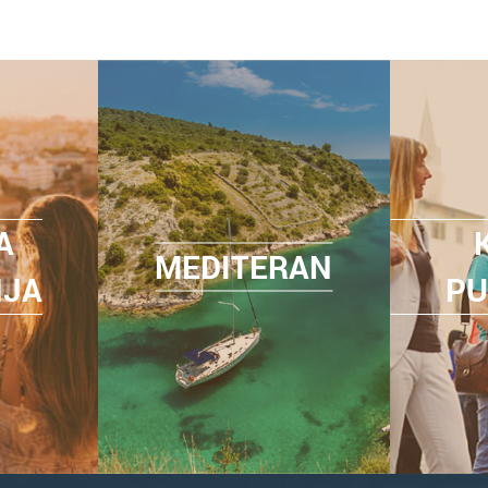
A
MEDITERAN
NJA
PU