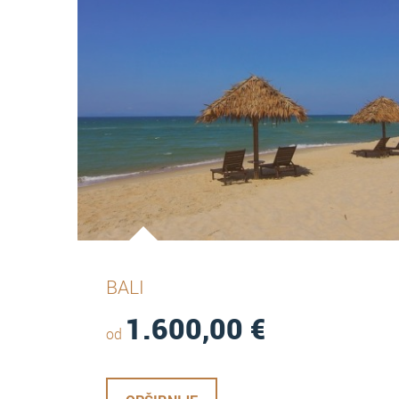
BALI
1.600,00
€
od