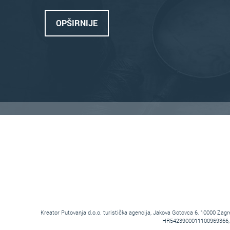
OPŠIRNIJE
Kreator Putovanja d.o.o. turistička agencija, Jakova Gotovca 6, 10000 Z
HR5423900011100969366, tem