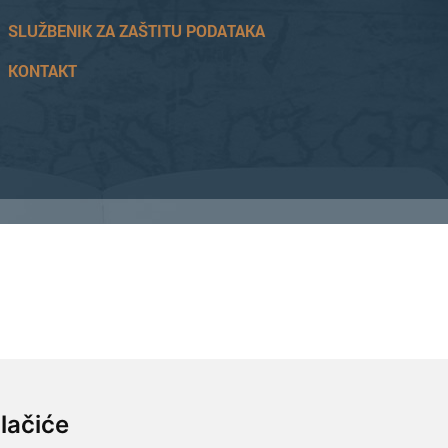
SLUŽBENIK ZA ZAŠTITU PODATAKA
KONTAKT
81045102, Hrvatska Poštanska Banka d.d. Jurišićeva 4, 10000 Zagreb, IBAN
lačiće
ditelj poslova Hrvoje Bažon