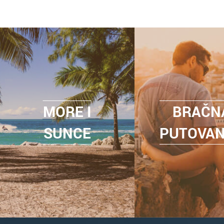
MORE I
BRAČN
SUNCE
PUTOVA