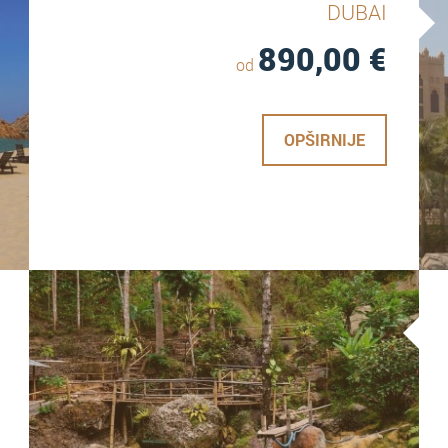
DUBAI
890,00
€
od
OPŠIRNIJE