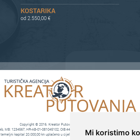
KOSTARIKA
od 2.550,00 €
Copyright © 2016. Kreator Putovanja d.o.o. – Sva prava zadržana
agreb, MB: 1234567, HR-AB-01-081045102, OIB:44590047047, Trgovački sud u Zagrebu, MBS: 0
Mi koristimo ko
eljni kapital 20.000,00 kn uplaćeno u cijelosti, direktori Ana Pavlović i Hrvoje Bažon, Vo