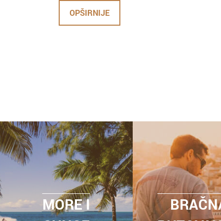
OPŠIRNIJE
MORE I
BRAČN