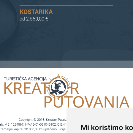
KOSTARIKA
od 2.550,00 €
Copyright © 2016. Kreator Putovanja d.o.o. – Sva prava zadržana
agreb, MB: 1234567, HR-AB-01-081045102, OIB:44590047047, Trgovački sud u Zagrebu, MBS: 0
Mi koristimo ko
eljni kapital 20.000,00 kn uplaćeno u cijelosti, direktori Ana Pavlović i Hrvoje Bažon, Vo