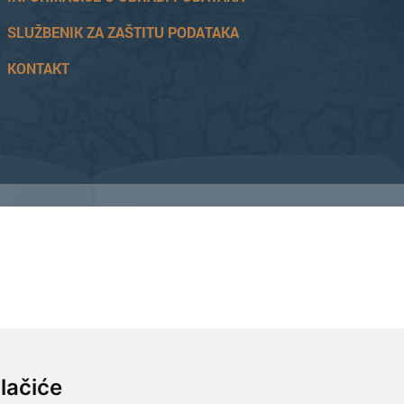
SLUŽBENIK ZA ZAŠTITU PODATAKA
KONTAKT
81045102, Hrvatska Poštanska Banka d.d. Jurišićeva 4, 10000 Zagreb, IBAN
lačiće
ditelj poslova Hrvoje Bažon