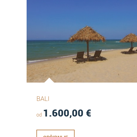
BALI
1.600,00
€
od