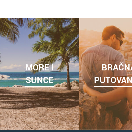
MORE I
BRAČN
SUNCE
PUTOVA