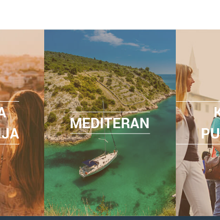
A
MEDITERAN
NJA
PU