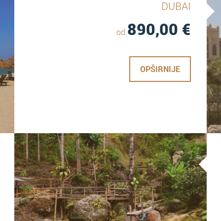
DUBAI
890,00
€
od
OPŠIRNIJE