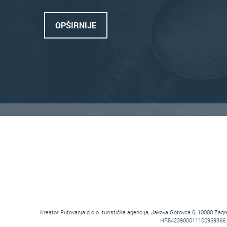
OPŠIRNIJE
Kreator Putovanja d.o.o. turistička agencija, Jakova Gotovca 6, 10000 Z
HR5423900011100969366, tem