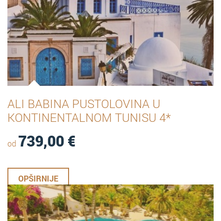
ALI BABINA PUSTOLOVINA U
KONTINENTALNOM TUNISU 4*
739,00
€
od
OPŠIRNIJE