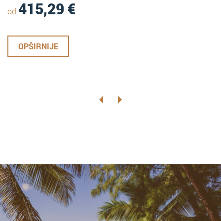
415,29
€
od
OPŠIRNIJE