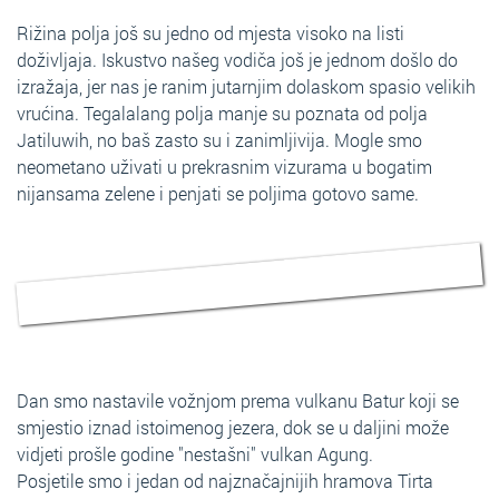
Rižina polja još su jedno od mjesta visoko na listi
doživljaja. Iskustvo našeg vodiča još je jednom došlo do
izražaja, jer nas je ranim jutarnjim dolaskom spasio velikih
vrućina. Tegalalang polja manje su poznata od polja
Jatiluwih, no baš zasto su i zanimljivija. Mogle smo
neometano uživati u prekrasnim vizurama u bogatim
nijansama zelene i penjati se poljima gotovo same.
Dan smo nastavile vožnjom prema vulkanu Batur koji se
smjestio iznad istoimenog jezera, dok se u daljini može
vidjeti prošle godine "nestašni" vulkan Agung.
Posjetile smo i jedan od najznačajnijih hramova Tirta