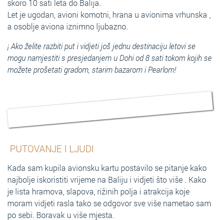
skoro 10 sati leta do Balija.
Let je ugodan, avioni komotni, hrana u avionima vrhunska ,
a osoblje aviona iznimno ljubazno.
¡ Ako želite razbiti put i vidjeti još jednu destinaciju letovi se
mogu namjestiti s presjedanjem u Dohi od 8 sati tokom kojih se
možete prošetati gradom, starim bazarom i Pearlom!
PUTOVANJE I LJUDI
Kada sam kupila avionsku kartu postavilo se pitanje kako
najbolje iskoristiti vrijeme na Baliju i vidjeti što više . Kako
je lista hramova, slapova, rižinih polja i atrakcija koje
moram vidjeti rasla tako se odgovor sve više nametao sam
po sebi. Boravak u više mjesta.