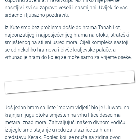
nasrtljiv i svi su zapravo veseli i nasmijani. Uvijek će vas
srdačno i ljubazno pozdraviti.
Iz Kute smo bez problema došle do hrama Tanah Lot,
najponzatijeg i najposjećenijeg hrama na otoku, strateški
smještenog na stijeni usred mora. Cijeli kompleks sastoji
se od nekoliko hramova i bivše kraljevske palače, a
vrhunac je hram do kojeg se može samo za vrijeme oseke.
Još jedan hram sa liste "moram vidjeti" bio je Uluwatu na
krajnjem jugu otoka smješten na vrhu litice desecima
metara iznad mora. Zahvaljujući našem divnom vodiču
izbjegle smo stajanje u redu za ulaznice za hram i
predstavu Kecak. Pogled koji se pruža sa zidina ovog