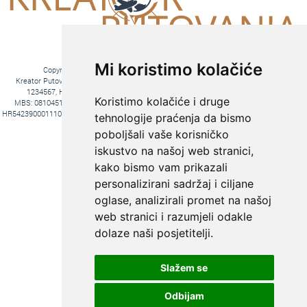
Mi koristimo kolačiće
Copyright © 2016. Kreator Putovanja d.o.o. – Sva prava zadržana
Kreator Putovanja d.o.o. turistička agencija, Jakova Gotovca 6, 10000 Zagreb, MB:
1234567, HR-AB-01-081045102, OIB:44590047047, Trgovački sud u Zagrebu,
Koristimo kolačiće i druge
MBS: 081045102, Hrvatska Poštanska Banka d.d. Jurišićeva 4, 10000 Zagreb, IBAN
HR5423900011100969366, temeljni kapital 20.000,00 kn uplaćeno u cijelosti, direktori Ana
tehnologije praćenja da bismo
Pavlović i Hrvoje Bažon, Voditelj poslova Hrvoje Bažon
poboljšali vaše korisničko
Fiksni tečaj konverzije: 1€ = 7,53450 kn
iskustvo na našoj web stranici,
kako bismo vam prikazali
personalizirani sadržaj i ciljane
oglase, analizirali promet na našoj
web stranici i razumjeli odakle
dolaze naši posjetitelji.
Slažem se
KREIRAJTE PUTOVANJE PREMA
SVOJIM ŽELJAMA:
Odbijam