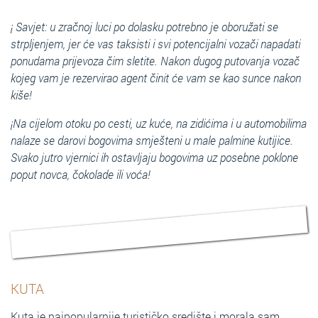
¡ Savjet: u zračnoj luci po dolasku potrebno je oboružati se
strpljenjem, jer će vas taksisti i svi potencijalni vozači napadati
ponudama prijevoza čim sletite. Nakon dugog putovanja vozač
kojeg vam je rezervirao agent činit će vam se kao sunce nakon
kiše!
¡Na cijelom otoku po cesti, uz kuće, na zidićima i u automobilima
nalaze se darovi bogovima smješteni u male palmine kutijice.
Svako jutro vjernici ih ostavljaju bogovima uz posebne poklone
poput novca, čokolade ili voća!
KUTA
Kuta je najpopularnije turističko središte i morala sam