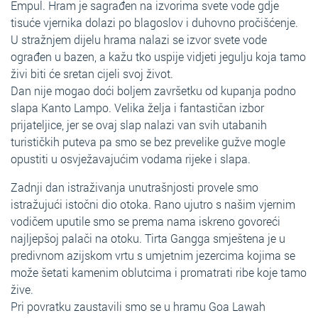
Empul. Hram je sagrađen na izvorima svete vode gdje
tisuće vjernika dolazi po blagoslov i duhovno pročišćenje.
U stražnjem dijelu hrama nalazi se izvor svete vode
ograđen u bazen, a kažu tko uspije vidjeti jegulju koja tamo
živi biti će sretan cijeli svoj život.
Dan nije mogao doći boljem završetku od kupanja podno
slapa Kanto Lampo. Velika želja i fantastičan izbor
prijateljice, jer se ovaj slap nalazi van svih utabanih
turističkih puteva pa smo se bez prevelike gužve mogle
opustiti u osvježavajućim vodama rijeke i slapa.
Zadnji dan istraživanja unutrašnjosti provele smo
istražujući istočni dio otoka. Rano ujutro s našim vjernim
vodičem uputile smo se prema nama iskreno govoreći
najljepšoj palači na otoku. Tirta Gangga smještena je u
predivnom azijskom vrtu s umjetnim jezercima kojima se
može šetati kamenim oblutcima i promatrati ribe koje tamo
žive.
Pri povratku zaustavili smo se u hramu Goa Lawah