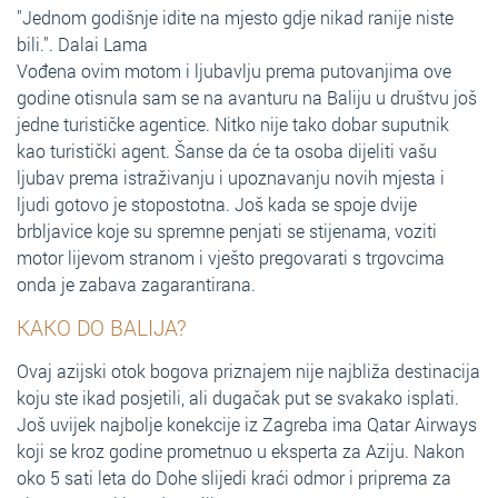
"Jednom godišnje idite na mjesto gdje nikad ranije niste
bili.". Dalai Lama
Vođena ovim motom i ljubavlju prema putovanjima ove
godine otisnula sam se na avanturu na Baliju u društvu još
jedne turističke agentice. Nitko nije tako dobar suputnik
kao turistički agent. Šanse da će ta osoba dijeliti vašu
ljubav prema istraživanju i upoznavanju novih mjesta i
ljudi gotovo je stopostotna. Još kada se spoje dvije
brbljavice koje su spremne penjati se stijenama, voziti
motor lijevom stranom i vješto pregovarati s trgovcima
onda je zabava zagarantirana.
KAKO DO BALIJA?
Ovaj azijski otok bogova priznajem nije najbliža destinacija
koju ste ikad posjetili, ali dugačak put se svakako isplati.
Još uvijek najbolje konekcije iz Zagreba ima Qatar Airways
koji se kroz godine prometnuo u eksperta za Aziju. Nakon
oko 5 sati leta do Dohe slijedi kraći odmor i priprema za