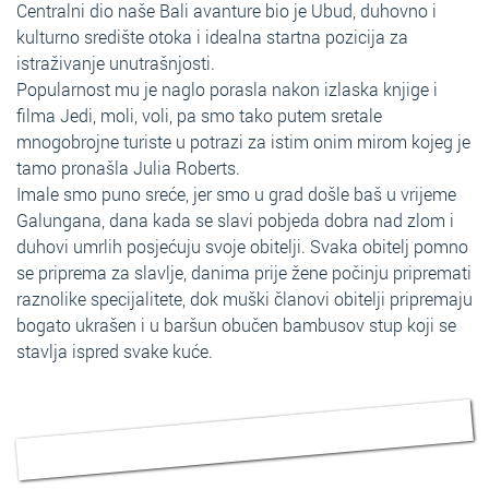
Centralni dio naše Bali avanture bio je Ubud, duhovno i
kulturno središte otoka i idealna startna pozicija za
istraživanje unutrašnjosti.
Popularnost mu je naglo porasla nakon izlaska knjige i
filma Jedi, moli, voli, pa smo tako putem sretale
mnogobrojne turiste u potrazi za istim onim mirom kojeg je
tamo pronašla Julia Roberts.
Imale smo puno sreće, jer smo u grad došle baš u vrijeme
Galungana, dana kada se slavi pobjeda dobra nad zlom i
duhovi umrlih posjećuju svoje obitelji. Svaka obitelj pomno
se priprema za slavlje, danima prije žene počinju pripremati
raznolike specijalitete, dok muški članovi obitelji pripremaju
bogato ukrašen i u baršun obučen bambusov stup koji se
stavlja ispred svake kuće.