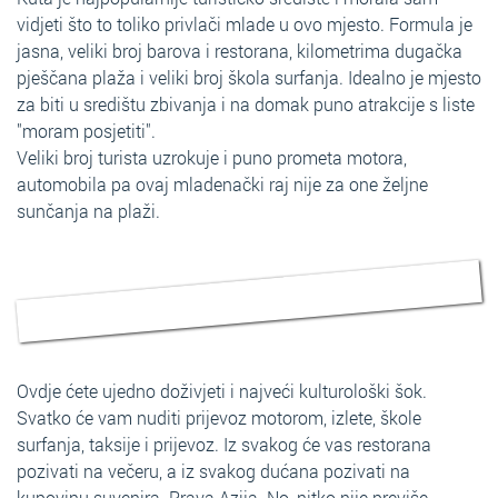
vidjeti što to toliko privlači mlade u ovo mjesto. Formula je
jasna, veliki broj barova i restorana, kilometrima dugačka
pješčana plaža i veliki broj škola surfanja. Idealno je mjesto
za biti u središtu zbivanja i na domak puno atrakcije s liste
"moram posjetiti".
Veliki broj turista uzrokuje i puno prometa motora,
automobila pa ovaj mladenački raj nije za one željne
sunčanja na plaži.
Ovdje ćete ujedno doživjeti i najveći kulturološki šok.
Svatko će vam nuditi prijevoz motorom, izlete, škole
surfanja, taksije i prijevoz. Iz svakog će vas restorana
pozivati na večeru, a iz svakog dućana pozivati na
kupovinu suvenira. Prava Azija. No, nitko nije previše