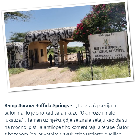
Kamp Surana Buffalo Springs -
E, to je već poezija u
šatorima, to je ono kad safari kaže: “Ok, može i malo
luksuza.” . Taman uz rijeku, gdje se žirafe šetaju kao da su
na modnoj pisti, a antilope tiho komentiraju s terase. Šatori
s bazenom (da, privatnim!), zvuk ptica umjesto budilice i