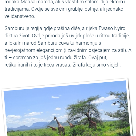
rođaka Maasai naroda, ali s vlastitim stilom, dijalektom i
tradicijama. Ovdje se sve čini grublje, oštrije, ali jednako
veličanstveno.
Samburu je regija gdje prašina diše, a rijeka Ewaso Nyiro
diktira život. Ovdje priroda još uvijek pleše u ritmu tradicije,
a lokalni narod Samburu čuva tu harmoniju s
nevjerojatnom elegancijom (i zavidnim osjećajem za stil). A
ti – spreman za još jednu rundu žirafa. Ovaj put,
retikuliranih i to je treća vrasata žirafa koju smo vidjeli.