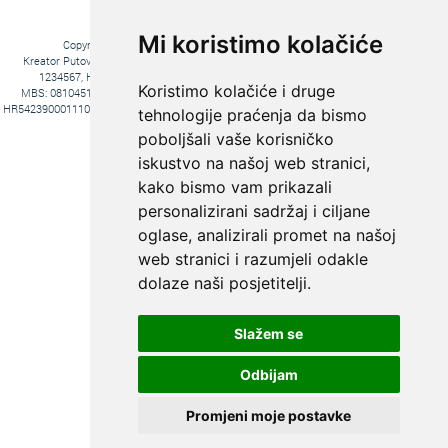
Mi koristimo kolačiće
Copyright © 2016. Kreator Putovanja d.o.o. – Sva prava zadržana
Kreator Putovanja d.o.o. turistička agencija, Jakova Gotovca 6, 10000 Zagreb, MB:
1234567, HR-AB-01-081045102, OIB:44590047047, Trgovački sud u Zagrebu,
Koristimo kolačiće i druge
MBS: 081045102, Hrvatska Poštanska Banka d.d. Jurišićeva 4, 10000 Zagreb, IBAN
HR5423900011100969366, temeljni kapital 20.000,00 kn uplaćeno u cijelosti, direktori Ana
tehnologije praćenja da bismo
Pavlović i Hrvoje Bažon, Voditelj poslova Hrvoje Bažon
poboljšali vaše korisničko
Fiksni tečaj konverzije: 1€ = 7,53450 kn
iskustvo na našoj web stranici,
kako bismo vam prikazali
personalizirani sadržaj i ciljane
oglase, analizirali promet na našoj
web stranici i razumjeli odakle
dolaze naši posjetitelji.
Slažem se
KREIRAJTE PUTOVANJE PREMA
SVOJIM ŽELJAMA:
Odbijam
PUTOVANJE
KROJENO
Promjeni moje postavke
PO MJERI
Web by