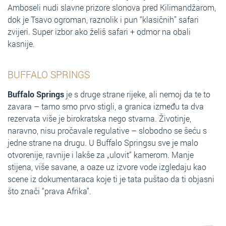
Amboseli nudi slavne prizore slonova pred Kilimandžarom,
dok je Tsavo ogroman, raznolik i pun “klasičnih” safari
zvijeri. Super izbor ako želiš safari + odmor na obali
kasnije.
BUFFALO SPRINGS
Buffalo Springs
je s druge strane rijeke, ali nemoj da te to
zavara – tamo smo prvo stigli, a granica između ta dva
rezervata više je birokratska nego stvarna. Životinje,
naravno, nisu pročavale regulative – slobodno se šeću s
jedne strane na drugu. U Buffalo Springsu sve je malo
otvorenije, ravnije i lakše za „ulovit“ kamerom. Manje
stijena, više savane, a oaze uz izvore vode izgledaju kao
scene iz dokumentaraca koje ti je tata puštao da ti objasni
što znači “prava Afrika”.