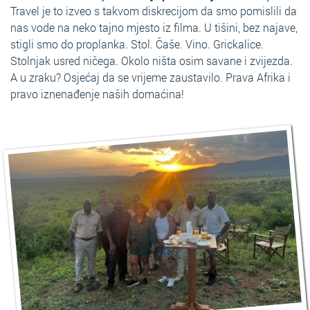
Travel je to izveo s takvom diskrecijom da smo pomislili da
nas vode na neko tajno mjesto iz filma. U tišini, bez najave,
stigli smo do proplanka. Stol. Čaše. Vino. Grickalice.
Stolnjak usred ničega. Okolo ništa osim savane i zvijezda.
A u zraku? Osjećaj da se vrijeme zaustavilo. Prava Afrika i
pravo iznenađenje naših domaćina!