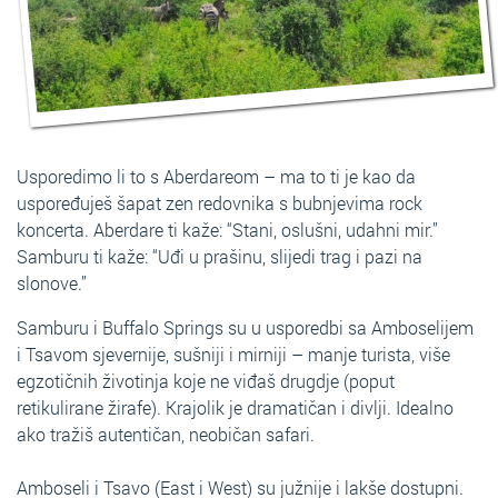
Usporedimo li to s Aberdareom – ma to ti je kao da
uspoređuješ šapat zen redovnika s bubnjevima rock
koncerta. Aberdare ti kaže: “Stani, oslušni, udahni mir.”
Samburu ti kaže: “Uđi u prašinu, slijedi trag i pazi na
slonove.”
Samburu i Buffalo Springs su u usporedbi sa Amboselijem
i Tsavom sjevernije, sušniji i mirniji – manje turista, više
egzotičnih životinja koje ne viđaš drugdje (poput
retikulirane žirafe). Krajolik je dramatičan i divlji. Idealno
ako tražiš autentičan, neobičan safari.
Amboseli i Tsavo (East i West) su južnije i lakše dostupni.