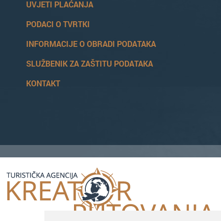
UVJETI PLAĆANJA
PODACI O TVRTKI
INFORMACIJE O OBRADI PODATAKA
SLUŽBENIK ZA ZAŠTITU PODATAKA
KONTAKT