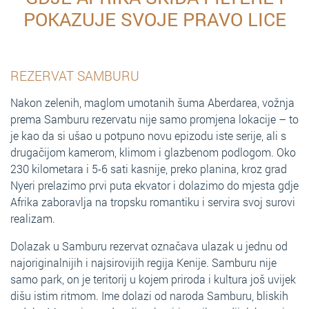
POKAZUJE SVOJE PRAVO LICE
REZERVAT SAMBURU
Nakon zelenih, maglom umotanih šuma Aberdarea, vožnja
prema Samburu rezervatu nije samo promjena lokacije – to
je kao da si ušao u potpuno novu epizodu iste serije, ali s
drugačijom kamerom, klimom i glazbenom podlogom. Oko
230 kilometara i 5-6 sati kasnije, preko planina, kroz grad
Nyeri prelazimo prvi puta ekvator i dolazimo do mjesta gdje
Afrika zaboravlja na tropsku romantiku i servira svoj surovi
realizam.
Dolazak u Samburu rezervat označava ulazak u jednu od
najoriginalnijih i najsirovijih regija Kenije. Samburu nije
samo park, on je teritorij u kojem priroda i kultura još uvijek
dišu istim ritmom. Ime dolazi od naroda Samburu, bliskih