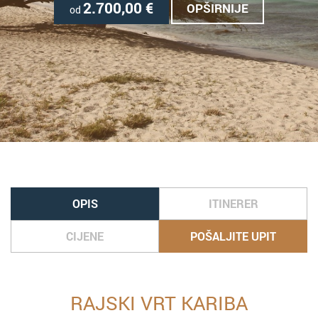
2.700,00
€
OPŠIRNIJE
od
OPIS
ITINERER
CIJENE
POŠALJITE UPIT
RAJSKI VRT KARIBA