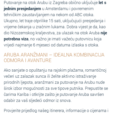
Putovanje na otok Arubu iz Zagreba obično uključuje
let s
jednim presjedanjem
u Amsterdamu i povremenim
tehničkim zaustavljanjem na nekom od ABC otoka.
Ukupno, let traje otprilike 15 sati, uključujući presjedanja i
vrijeme čekanja u zračnim lukama. Dobra vijest je da, kao
dio Nizozemskog kraljevstva, za ulazak na otok Aruba
nije
potrebna viza
, no važno je imati važeću putovnicu koja
vrijedi najmanje 6 mjeseci od datuma izlaska s otoka.
ARUBA ARANŽMANI – IDEALNA KOMBINACIJA
ODMORA I AVANTURE
Ako sanjate o opuštanju na rajskim plažama, romantičnoj
večeri uz zalazak sunca ili želite aktivno istraživanje
prirodnih ljepota, aranžmani za putovanje na Arubu nude
širok izbor mogućnosti za sve tipove putnika. Prepustite se
čarima Kariba i otkrijte zašto je putovanje Aruba savršen
odabir za vaš sljedeći odmor iz snova.
Provjerite prijedlog našeg itinerera, informacije o cijenama i