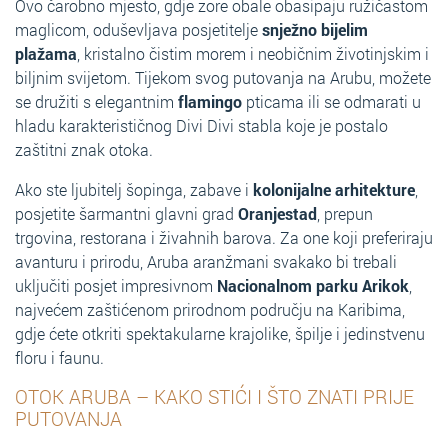
Ovo čarobno mjesto, gdje zore obale obasipaju ružičastom
maglicom, oduševljava posjetitelje
snježno bijelim
plažama
, kristalno čistim morem i neobičnim životinjskim i
biljnim svijetom. Tijekom svog putovanja na Arubu, možete
se družiti s elegantnim
flamingo
pticama ili se odmarati u
hladu karakterističnog Divi Divi stabla koje je postalo
zaštitni znak otoka.
Ako ste ljubitelj šopinga, zabave i
kolonijalne arhitekture
,
posjetite šarmantni glavni grad
Oranjestad
, prepun
trgovina, restorana i živahnih barova. Za one koji preferiraju
avanturu i prirodu, Aruba aranžmani svakako bi trebali
uključiti posjet impresivnom
Nacionalnom parku Arikok
,
najvećem zaštićenom prirodnom području na Karibima,
gdje ćete otkriti spektakularne krajolike, špilje i jedinstvenu
floru i faunu.
OTOK ARUBA – KAKO STIĆI I ŠTO ZNATI PRIJE
PUTOVANJA