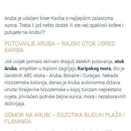
Aruba je udaljeni biser Kariba s najljepšim zalascima
sunca. Treba li još nešto dodati ili ste već spakirali kofere i
putujete na Arubu??
PUTOVANJE ARUBA – RAJSKI OTOK USRED
KARIBA
Još uvijek pomalo skriveni dragulj dalekih putovanja,
otok
Aruba
, smješten u toplom zagrljaju
Karipskog mora
, dio je
čarobnih ABC otoka - Aruba, Bonaire i Curaçao. Nekada
nizozemska kolonija, danas je Aruba autonomna država
unutar Kraljevine Nizozemske u kojoj turizam neprestano
cvjeta, privlačeći putnike željne sunca, mora i nezaboravnih
doživljaja.
ODMOR NA ARUBI – EGZOTIKA BIJELIH PLAŽA I
FLAMINGA