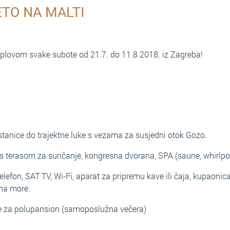
ETO NA MALTI
oplovom svake subote od 21.7. do 11.8.2018. iz Zagreba!
stanice do trajektne luke s vezama za susjedni otok Gozo.
a s terasom za sunčanje, kongresna dvorana, SPA (saune, whirlpo
lefon, SAT TV, Wi-Fi, aparat za pripremu kave ili čaja, kupaonic
 na more.
 za polupansion (samoposlužna večera)