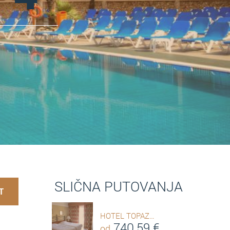
SLIČNA PUTOVANJA
T
HOTEL TOPAZ…
740,59
€
od