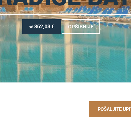
862,03
€
OPŠIRNIJE
od
POŠALJITE UPI