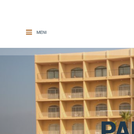
MENI
PA