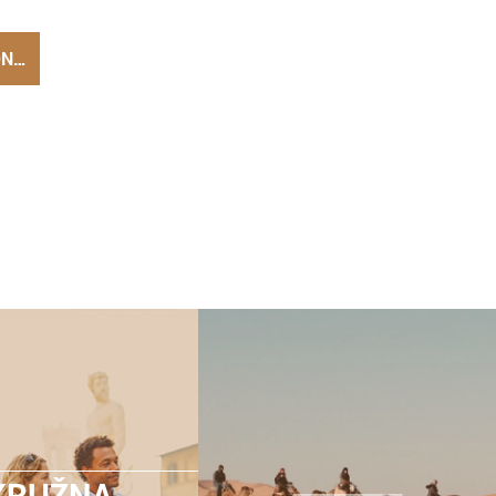
ON…
KRUŽNA