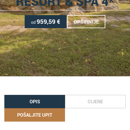
RESORT & SPA 4*
959,59
€
OPŠIRNIJE
od
OPIS
CIJENE
POŠALJITE UPIT