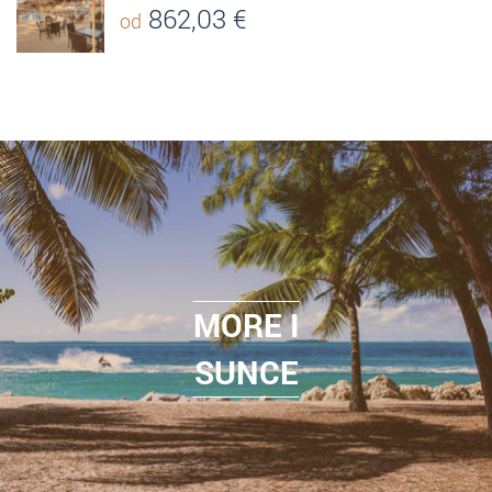
862,03
€
od
MORE I
SUNCE