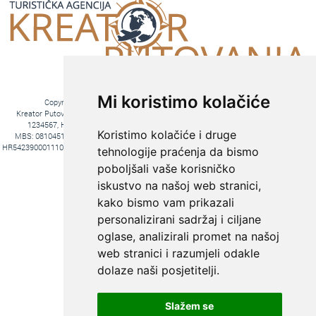
Mi koristimo kolačiće
Copyright © 2016. Kreator Putovanja d.o.o. – Sva prava zadržana
Kreator Putovanja d.o.o. turistička agencija, Jakova Gotovca 6, 10000 Zagreb, MB:
1234567, HR-AB-01-081045102, OIB:44590047047, Trgovački sud u Zagrebu,
Koristimo kolačiće i druge
MBS: 081045102, Hrvatska Poštanska Banka d.d. Jurišićeva 4, 10000 Zagreb, IBAN
HR5423900011100969366, temeljni kapital 20.000,00 kn uplaćeno u cijelosti, direktori Ana
tehnologije praćenja da bismo
Pavlović i Hrvoje Bažon, Voditelj poslova Hrvoje Bažon
poboljšali vaše korisničko
Fiksni tečaj konverzije: 1€ = 7,53450 kn
iskustvo na našoj web stranici,
kako bismo vam prikazali
personalizirani sadržaj i ciljane
oglase, analizirali promet na našoj
web stranici i razumjeli odakle
dolaze naši posjetitelji.
Slažem se
KREIRAJTE PUTOVANJE PREMA