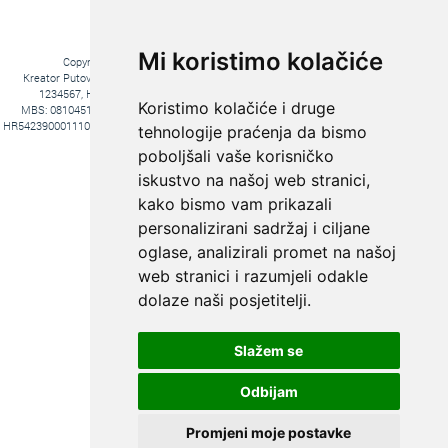
Mi koristimo kolačiće
Copyright © 2016. Kreator Putovanja d.o.o. – Sva prava zadržana
Kreator Putovanja d.o.o. turistička agencija, Jakova Gotovca 6, 10000 Zagreb, MB:
1234567, HR-AB-01-081045102, OIB:44590047047, Trgovački sud u Zagrebu,
Koristimo kolačiće i druge
MBS: 081045102, Hrvatska Poštanska Banka d.d. Jurišićeva 4, 10000 Zagreb, IBAN
HR5423900011100969366, temeljni kapital 20.000,00 kn uplaćeno u cijelosti, direktori Ana
tehnologije praćenja da bismo
Pavlović i Hrvoje Bažon, Voditelj poslova Hrvoje Bažon
poboljšali vaše korisničko
Fiksni tečaj konverzije: 1€ = 7,53450 kn
iskustvo na našoj web stranici,
kako bismo vam prikazali
personalizirani sadržaj i ciljane
oglase, analizirali promet na našoj
web stranici i razumjeli odakle
dolaze naši posjetitelji.
Slažem se
KREIRAJTE PUTOVANJE PREMA
SVOJIM ŽELJAMA:
Odbijam
PUTOVANJE
KROJENO
Promjeni moje postavke
PO MJERI