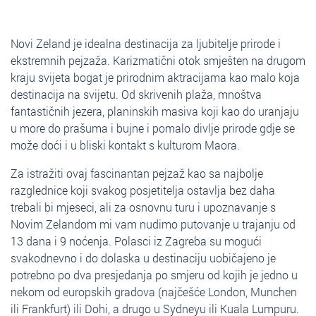
Novi Zeland je idealna destinacija za ljubitelje prirode i
ekstremnih pejzaža. Karizmatični otok smješten na drugom
kraju svijeta bogat je prirodnim aktracijama kao malo koja
destinacija na svijetu. Od skrivenih plaža, mnoštva
fantastičnih jezera, planinskih masiva koji kao do uranjaju
u more do prašuma i bujne i pomalo divlje prirode gdje se
može doći i u bliski kontakt s kulturom Maora.
Za istražiti ovaj fascinantan pejzaž kao sa najbolje
razglednice koji svakog posjetitelja ostavlja bez daha
trebali bi mjeseci, ali za osnovnu turu i upoznavanje s
Novim Zelandom mi vam nudimo putovanje u trajanju od
13 dana i 9 noćenja. Polasci iz Zagreba su mogući
svakodnevno i do dolaska u destinaciju uobičajeno je
potrebno po dva presjedanja po smjeru od kojih je jedno u
nekom od europskih gradova (najčešće London, Munchen
ili Frankfurt) ili Dohi, a drugo u Sydneyu ili Kuala Lumpuru.