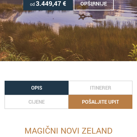
3.449,47
€
OPŠIRNIJE
od
OPIS
ITINERER
CIJENE
POŠALJITE UPIT
MAGIČNI NOVI ZELAND