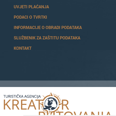
UVJETI PLAĆANJA
PODACI O TVRTKI
INFORMACIJE O OBRADI PODATAKA
SLUŽBENIK ZA ZAŠTITU PODATAKA
KONTAKT