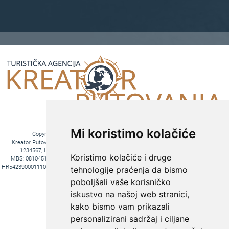
Mi koristimo kolačiće
Copyright © 2016. Kreator Putovanja d.o.o. – Sva prava zadržana
Kreator Putovanja d.o.o. turistička agencija, Jakova Gotovca 6, 10000 Zagreb, MB:
1234567, HR-AB-01-081045102, OIB:44590047047, Trgovački sud u Zagrebu,
Koristimo kolačiće i druge
MBS: 081045102, Hrvatska Poštanska Banka d.d. Jurišićeva 4, 10000 Zagreb, IBAN
HR5423900011100969366, temeljni kapital 20.000,00 kn uplaćeno u cijelosti, direktori Ana
tehnologije praćenja da bismo
Pavlović i Hrvoje Bažon, Voditelj poslova Hrvoje Bažon
poboljšali vaše korisničko
Fiksni tečaj konverzije: 1€ = 7,53450 kn
iskustvo na našoj web stranici,
kako bismo vam prikazali
personalizirani sadržaj i ciljane