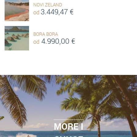
NOVI ZELAND
3.449,47
€
od
BORA BORA
4.990,00
€
od
MORE I