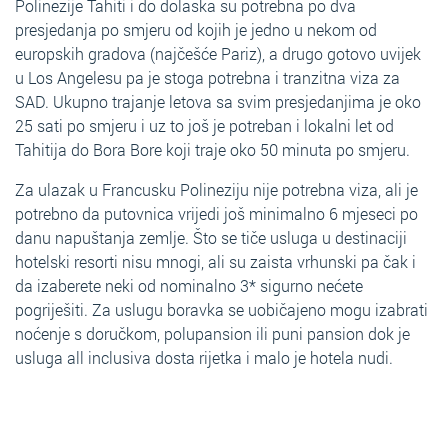
Polinezije Tahiti i do dolaska su potrebna po dva
presjedanja po smjeru od kojih je jedno u nekom od
europskih gradova (najčešće Pariz), a drugo gotovo uvijek
u Los Angelesu pa je stoga potrebna i tranzitna viza za
SAD. Ukupno trajanje letova sa svim presjedanjima je oko
25 sati po smjeru i uz to još je potreban i lokalni let od
Tahitija do Bora Bore koji traje oko 50 minuta po smjeru.
Za ulazak u Francusku Polineziju nije potrebna viza, ali je
potrebno da putovnica vrijedi još minimalno 6 mjeseci po
danu napuštanja zemlje. Što se tiče usluga u destinaciji
hotelski resorti nisu mnogi, ali su zaista vrhunski pa čak i
da izaberete neki od nominalno 3* sigurno nećete
pogriješiti. Za uslugu boravka se uobičajeno mogu izabrati
noćenje s doručkom, polupansion ili puni pansion dok je
usluga all inclusiva dosta rijetka i malo je hotela nudi.