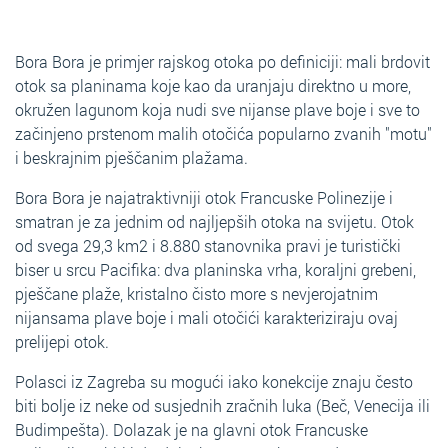
Bora Bora je primjer rajskog otoka po definiciji: mali brdovit
otok sa planinama koje kao da uranjaju direktno u more,
okružen lagunom koja nudi sve nijanse plave boje i sve to
začinjeno prstenom malih otočića popularno zvanih "motu"
i beskrajnim pješčanim plažama.
Bora Bora je najatraktivniji otok Francuske Polinezije i
smatran je za jednim od najljepših otoka na svijetu. Otok
od svega 29,3 km2 i 8.880 stanovnika pravi je turistički
biser u srcu Pacifika: dva planinska vrha, koraljni grebeni,
pješčane plaže, kristalno čisto more s nevjerojatnim
nijansama plave boje i mali otočići karakteriziraju ovaj
prelijepi otok.
Polasci iz Zagreba su mogući iako konekcije znaju često
biti bolje iz neke od susjednih zračnih luka (Beč, Venecija ili
Budimpešta). Dolazak je na glavni otok Francuske