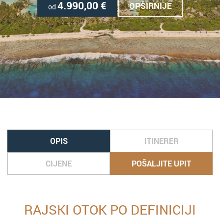
4.990,00
€
OPŠIRNIJE
od
OPIS
ITINERER
CIJENE
POŠALJITE UPIT
RAJSKI OTOK PO DEFINICIJI