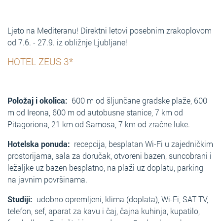
Ljeto na Mediteranu! Direktni letovi posebnim zrakoplovom
od 7.6. - 27.9. iz obližnje Ljubljane!
HOTEL ZEUS 3*
Položaj i okolica:
600 m od šljunčane gradske plaže, 600
m od Ireona, 600 m od autobusne stanice, 7 km od
Pitagoriona, 21 km od Samosa, 7 km od zračne luke.
Hotelska ponuda:
recepcija, besplatan Wi-Fi u zajedničkim
prostorijama, sala za doručak, otvoreni bazen, suncobrani i
ležaljke uz bazen besplatno, na plaži uz doplatu, parking
na javnim površinama.
Studiji:
udobno opremljeni, klima (doplata), Wi-Fi, SAT TV,
telefon, sef, aparat za kavu i čaj, čajna kuhinja, kupatilo,