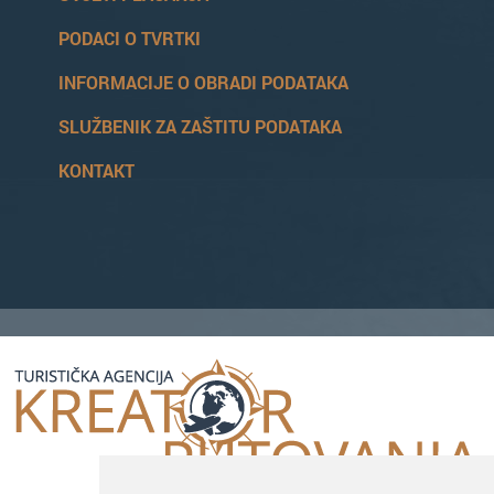
PODACI O TVRTKI
INFORMACIJE O OBRADI PODATAKA
SLUŽBENIK ZA ZAŠTITU PODATAKA
KONTAKT