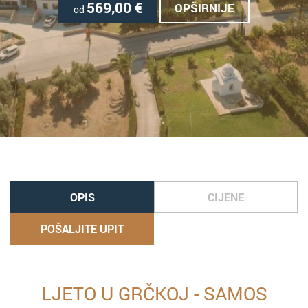
569,00
€
OPŠIRNIJE
od
OPIS
CIJENE
POŠALJITE UPIT
LJETO U GRČKOJ - SAMOS