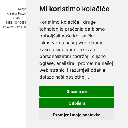
Mi koristimo kolačiće
Copyright © 2016. Kreator Putovanja d.o.o. – Sva prava zadržana
Kreator Putovanja d.o.o. turistička agencija, Jakova Gotovca 6, 10000 Zagreb, MB:
1234567, HR-AB-01-081045102, OIB:44590047047, Trgovački sud u Zagrebu,
Koristimo kolačiće i druge
MBS: 081045102, Hrvatska Poštanska Banka d.d. Jurišićeva 4, 10000 Zagreb, IBAN
HR5423900011100969366, temeljni kapital 20.000,00 kn uplaćeno u cijelosti, direktori Ana
tehnologije praćenja da bismo
Pavlović i Hrvoje Bažon, Voditelj poslova Hrvoje Bažon
poboljšali vaše korisničko
Fiksni tečaj konverzije: 1€ = 7,53450 kn
iskustvo na našoj web stranici,
kako bismo vam prikazali
personalizirani sadržaj i ciljane
oglase, analizirali promet na našoj
web stranici i razumjeli odakle
dolaze naši posjetitelji.
Slažem se
KREIRAJTE PUTOVANJE PREMA
SVOJIM ŽELJAMA:
Odbijam
PUTOVANJE
KROJENO
Promjeni moje postavke
PO MJERI
Web by