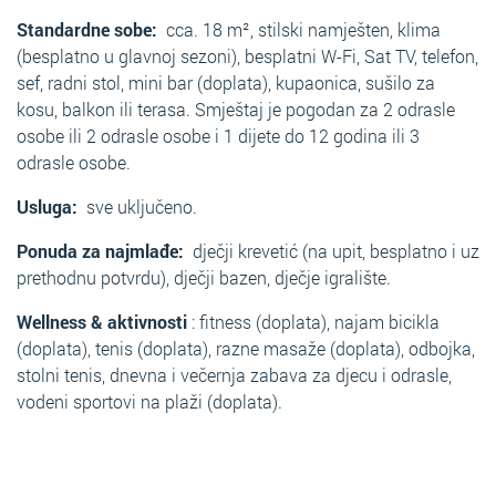
Standardne sobe:
cca. 18 m², stilski namješten, klima
(besplatno u glavnoj sezoni), besplatni W-Fi, Sat TV, telefon,
sef, radni stol, mini bar (doplata), kupaonica, sušilo za
kosu, balkon ili terasa. Smještaj je pogodan za 2 odrasle
osobe ili 2 odrasle osobe i 1 dijete do 12 godina ili 3
odrasle osobe.
Usluga:
sve uključeno.
Ponuda za najmlađe:
dječji krevetić (na upit, besplatno i uz
prethodnu potvrdu), dječji bazen, dječje igralište.
Wellness & aktivnosti
: fitness (doplata), najam bicikla
(doplata), tenis (doplata), razne masaže (doplata), odbojka,
stolni tenis, dnevna i večernja zabava za djecu i odrasle,
vodeni sportovi na plaži (doplata).