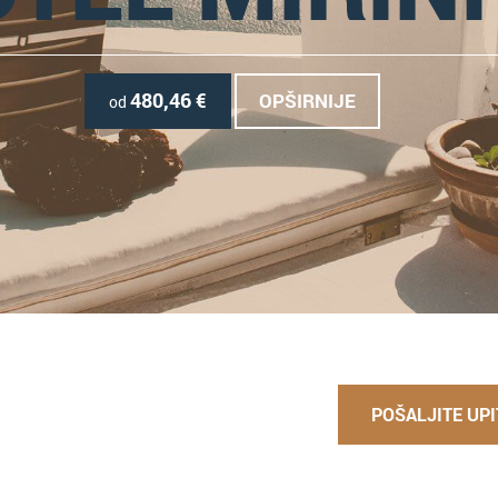
480,46
€
OPŠIRNIJE
od
POŠALJITE UPI