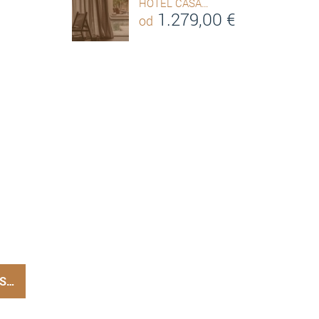
HOTEL CASA…
1.279,00
€
od
OS…