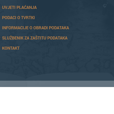
UVJETI PLAĆANJA
PODACI O TVRTKI
INFORMACIJE O OBRADI PODATAKA
SLUŽBENIK ZA ZAŠTITU PODATAKA
KONTAKT