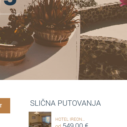
SLIČNA PUTOVANJA
T
HOTEL IREON…
549,00
€
od