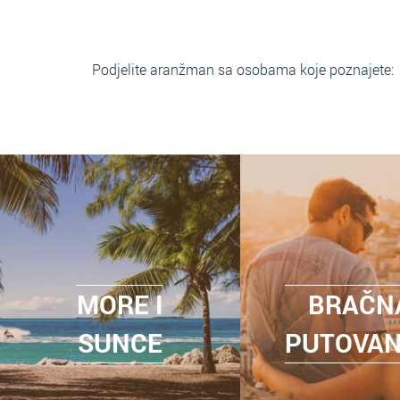
Podjelite aranžman sa osobama koje poznajete:
MORE I
BRAČN
SUNCE
PUTOVA