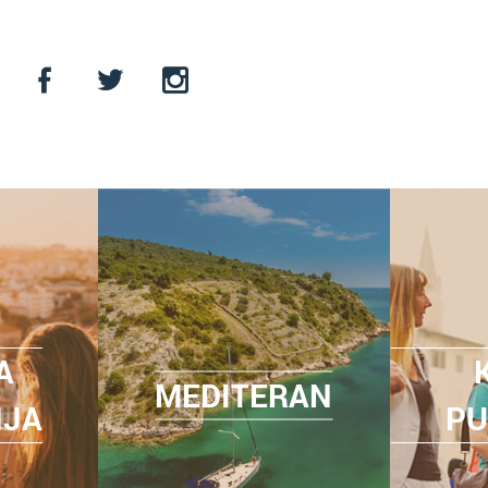
A
MEDITERAN
NJA
PU