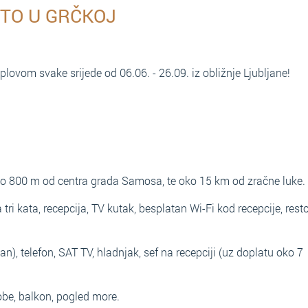
ETO U GRČKOJ
lovom svake srijede od 06.06. - 26.09. iz obližnje Ljubljane!
ko 800 m od centra grada Samosa, te oko 15 km od zračne luke.
 tri kata, recepcija, TV kutak, besplatan Wi-Fi kod recepcije, rest
an), telefon, SAT TV, hladnjak, sef na recepciji (uz doplatu oko 7
be, balkon, pogled more.