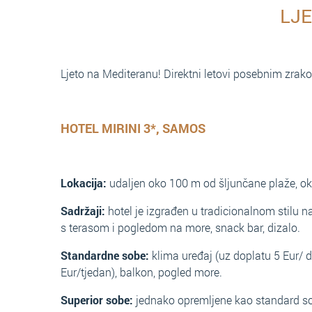
LJ
Ljeto na Mediteranu! Direktni letovi posebnim zrakop
HOTEL MIRINI 3*, SAMOS
Lokacija:
udaljen oko 100 m od šljunčane plaže, o
Sadržaji:
hotel je izgrađen u tradicionalnom stilu na
s terasom i pogledom na more, snack bar, dizalo.
Standardne sobe:
klima uređaj (uz doplatu 5 Eur/ d
Eur/tjedan), balkon, pogled more.
Superior sobe:
jednako opremljene kao standard so