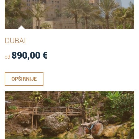
DUBAI
890,00
€
od
OPŠIRNIJE