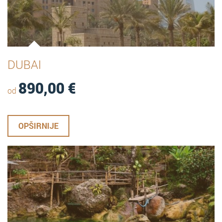
DUBAI
890,00
€
od
OPŠIRNIJE