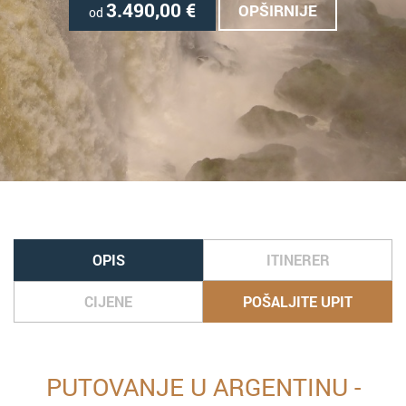
3.490,00
€
OPŠIRNIJE
od
OPIS
ITINERER
CIJENE
POŠALJITE UPIT
PUTOVANJE U ARGENTINU -