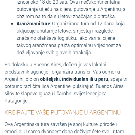
iznosi oko 18 do 20 sati. Ova međukontinentalna
putovanja utječu na cijenu putovanja u Argentinu, s
obzirom na to da su letovi značajan dio troška.
Aranžmani ture
: Organizirana tura od 12 dana koja
uključuje unutarnje letove, smještaj i razglede,
značajno olakšava logistiku. Iako varira, cijena
takvog aranžmana pruža optimalnu vrijednost za
doživljavanje svih glavnih atrakcija.
Po dolasku u Buenos Aires, dočekuje vas lokalni
predstavnik agencije i organizira transfer. Vaš odmor u
Argentini, bio on
obiteljski, individualan ili u paru
, spaja tri
potpuno različita lica Argentine: pulsirajući Buenos Aires,
silovite slapove Iguazú i čarobni svijet ledenjaka
Patagonije.
KREIRAJTE VAŠE PUTOVANJE U ARGENTINU
Ova Argentinska tura savršen je spoj kulture, prirode i
emocije. U samo dvanaest dana doživjet ćete sve - ritam