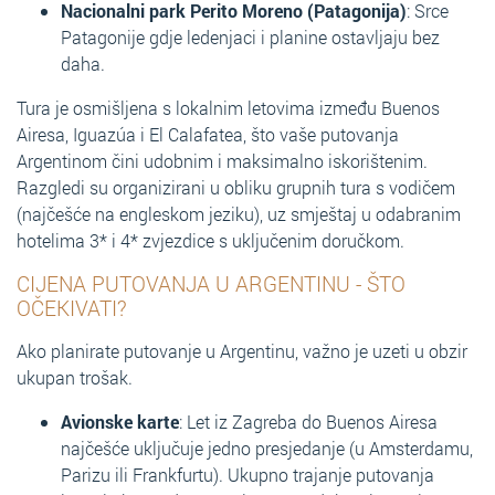
Nacionalni park Perito Moreno (Patagonija)
: Srce
Patagonije gdje ledenjaci i planine ostavljaju bez
daha.
Tura je osmišljena s lokalnim letovima između Buenos
Airesa, Iguazúa i El Calafatea, što vaše putovanja
Argentinom čini udobnim i maksimalno iskorištenim.
Razgledi su organizirani u obliku grupnih tura s vodičem
(najčešće na engleskom jeziku), uz smještaj u odabranim
hotelima 3* i 4* zvjezdice s uključenim doručkom.
CIJENA PUTOVANJA U ARGENTINU - ŠTO
OČEKIVATI?
Ako planirate putovanje u Argentinu, važno je uzeti u obzir
ukupan trošak.
Avionske karte
: Let iz Zagreba do Buenos Airesa
najčešće uključuje jedno presjedanje (u Amsterdamu,
Parizu ili Frankfurtu). Ukupno trajanje putovanja