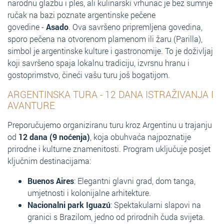
narodnu glazbu i ples, ali kulinarski vrhunac je bez sumnje
ručak na bazi poznate argentinske pečene
govedine -
Asado
. Ova savršeno pripremljena govedina,
sporo pečena na otvorenom plamenom ili žaru (Parilla),
simbol je argentinske kulture i gastronomije. To je doživljaj
koji savršeno spaja lokalnu tradiciju, izvrsnu hranu i
gostoprimstvo, čineći vašu turu još bogatijom.
ARGENTINSKA TURA - 12 DANA ISTRAŽIVANJA I
AVANTURE
Preporučujemo organiziranu turu kroz Argentinu u trajanju
od
12 dana (9 noćenja)
, koja obuhvaća najpoznatije
prirodne i kulturne znamenitosti. Program uključuje posjet
ključnim destinacijama:
Buenos Aires
: Elegantni glavni grad, dom tanga,
umjetnosti i kolonijalne arhitekture.
Nacionalni park Iguazú
: Spektakularni slapovi na
granici s Brazilom, jedno od prirodnih čuda svijeta.