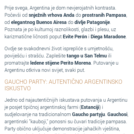
Prije svega, Argentina je dom nevjerojatnih kontrasta.
Počevši od
snježnih vrhova Anda
do
prostranih Pampasa
,
od
elegantnog Buenos Airesa
do
divlje Patagonije
.
Poznata je po kulturnoj raznolikosti, glazbi i plesu, uz
karizmatične ličnosti poput
Evite Perón
i
Diega Maradone
.
Ovdje se svakodnevni život isprepliće s umjetnošću,
poviješću i strašću. Zaplešite
tango u San Telmu
ili
promatrajte
ledene stijene Perito Morena
. Putovanje u
Argentinu otkriva novi svijet, svaki put.
GAUCHO PARTY: AUTENTIČNO ARGENTINSKO
ISKUSTVO
Jedno od najautentičnijih iskustava putovanja u Argentinu
je posjet tipičnoj argentinskoj farmi (
Estanciji
) i
sudjelovanje na tradicionalnom
Gaucho partyju
.
Gauchosi
,
argentinski "kauboji," ponosni su čuvari tradicije pampasa.
Party obično uključuje demonstracije jahačkih vještina,