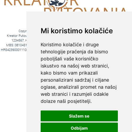
Mi koristimo kolačiće
Copyright © 2016. Kreator Putovanja d.o.o. – Sva prava zadržana
Kreator Putovanja d.o.o. turistička agencija, Jakova Gotovca 6, 10000 Zagreb, MB:
1234567, HR-AB-01-081045102, OIB:44590047047, Trgovački sud u Zagrebu,
Koristimo kolačiće i druge
MBS: 081045102, Hrvatska Poštanska Banka d.d. Jurišićeva 4, 10000 Zagreb, IBAN
HR5423900011100969366, temeljni kapital 20.000,00 kn uplaćeno u cijelosti, direktori Ana
tehnologije praćenja da bismo
Pavlović i Hrvoje Bažon, Voditelj poslova Hrvoje Bažon
poboljšali vaše korisničko
Fiksni tečaj konverzije: 1€ = 7,53450 kn
iskustvo na našoj web stranici,
kako bismo vam prikazali
personalizirani sadržaj i ciljane
oglase, analizirali promet na našoj
web stranici i razumjeli odakle
dolaze naši posjetitelji.
Slažem se
KREIRAJTE PUTOVANJE PREMA
SVOJIM ŽELJAMA:
Odbijam