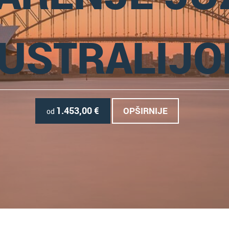
USTRALIJ
1.453,00
€
OPŠIRNIJE
od