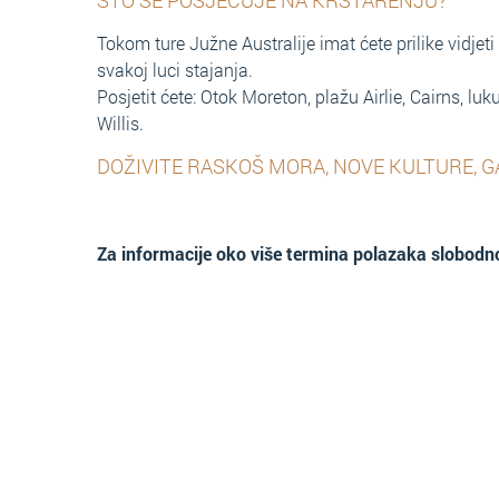
ŠTO SE POSJEĆUJE NA KRSTARENJU?
Tokom ture Južne Australije imat ćete prilike vidjeti
svakoj luci stajanja.
Posjetit ćete: Otok Moreton, plažu Airlie, Cairns, l
Willis.
DOŽIVITE RASKOŠ MORA, NOVE KULTURE, 
Za informacije oko više termina polazaka slobodno