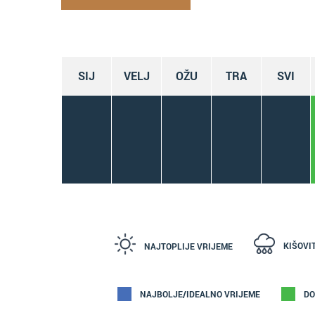
SIJ
VELJ
OŽU
TRA
SVI
KIŠOVI
NAJTOPLIJE VRIJEME
NAJBOLJE/IDEALNO VRIJEME
DO