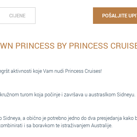
CIJENE
POŠALJITE UPI
N PRINCESS BY PRINCESS CRUIS
egršt aktivnosti koje Vam nudi Princess Cruises!
e kružnom turom koja počinje i završava u austraslkom Sidneyu.
o Sidneya, a obično je potrebno jedno do dva presjedanja kako b
kombinirati i sa boravkom te istraživanjem Australije.