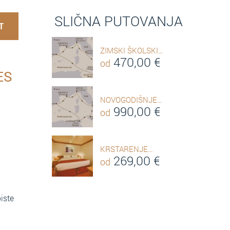
SLIČNA PUTOVANJA
T
ZIMSKI ŠKOLSKI…
470,00
€
od
ES
NOVOGODIŠNJE…
990,00
€
od
KRSTARENJE…
269,00
€
od
iste