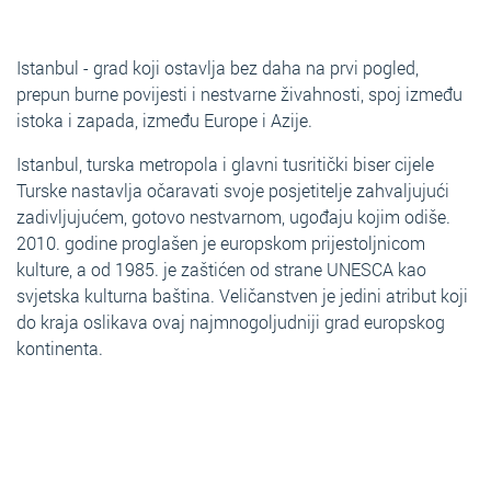
Istanbul - grad koji ostavlja bez daha na prvi pogled,
prepun burne povijesti i nestvarne živahnosti, spoj između
istoka i zapada, između Europe i Azije.
Istanbul, turska metropola i glavni tusritički biser cijele
Turske nastavlja očaravati svoje posjetitelje zahvaljujući
zadivljujućem, gotovo nestvarnom, ugođaju kojim odiše.
2010. godine proglašen je europskom prijestoljnicom
kulture, a od 1985. je zaštićen od strane UNESCA kao
svjetska kulturna baština. Veličanstven je jedini atribut koji
do kraja oslikava ovaj najmnogoljudniji grad europskog
kontinenta.