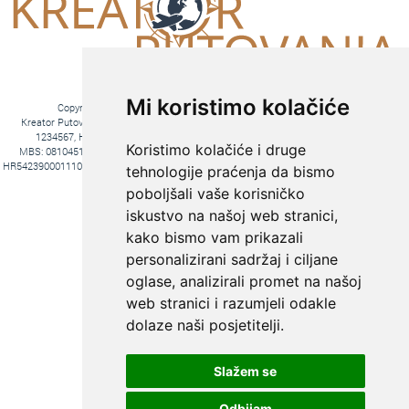
Mi koristimo kolačiće
Copyright © 2016. Kreator Putovanja d.o.o. – Sva prava zadržana
Kreator Putovanja d.o.o. turistička agencija, Jakova Gotovca 6, 10000 Zagreb, MB:
1234567, HR-AB-01-081045102, OIB:44590047047, Trgovački sud u Zagrebu,
Koristimo kolačiće i druge
MBS: 081045102, Hrvatska Poštanska Banka d.d. Jurišićeva 4, 10000 Zagreb, IBAN
HR5423900011100969366, temeljni kapital 20.000,00 kn uplaćeno u cijelosti, direktori Ana
tehnologije praćenja da bismo
Pavlović i Hrvoje Bažon, Voditelj poslova Hrvoje Bažon
poboljšali vaše korisničko
Fiksni tečaj konverzije: 1€ = 7,53450 kn
iskustvo na našoj web stranici,
kako bismo vam prikazali
personalizirani sadržaj i ciljane
oglase, analizirali promet na našoj
web stranici i razumjeli odakle
dolaze naši posjetitelji.
Slažem se
KREIRAJTE PUTOVANJE PREMA
SVOJIM ŽELJAMA:
Odbijam