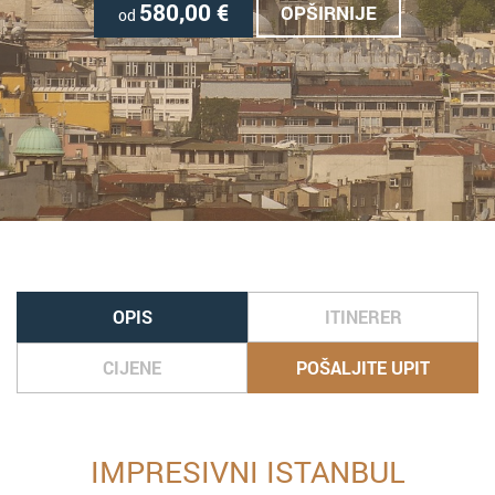
580,00
€
OPŠIRNIJE
od
OPIS
ITINERER
CIJENE
POŠALJITE UPIT
IMPRESIVNI ISTANBUL