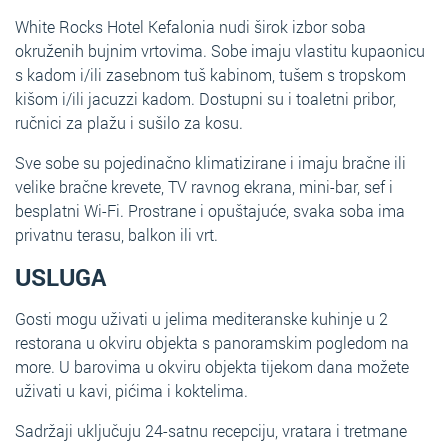
White Rocks Hotel Kefalonia nudi širok izbor soba
okruženih bujnim vrtovima. Sobe imaju vlastitu kupaonicu
s kadom i/ili zasebnom tuš kabinom, tušem s tropskom
kišom i/ili jacuzzi kadom. Dostupni su i toaletni pribor,
ručnici za plažu i sušilo za kosu.
Sve sobe su pojedinačno klimatizirane i imaju bračne ili
velike bračne krevete, TV ravnog ekrana, mini-bar, sef i
besplatni Wi-Fi. Prostrane i opuštajuće, svaka soba ima
privatnu terasu, balkon ili vrt.
USLUGA
Gosti mogu uživati u jelima mediteranske kuhinje u 2
restorana u okviru objekta s panoramskim pogledom na
more. U barovima u okviru objekta tijekom dana možete
uživati u kavi, pićima i koktelima.
Sadržaji uključuju 24-satnu recepciju, vratara i tretmane