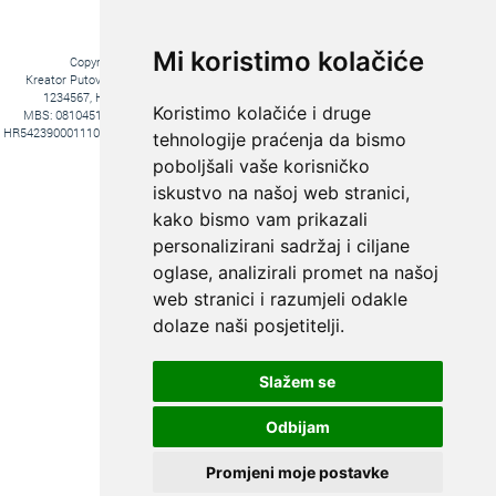
Mi koristimo kolačiće
Copyright © 2016. Kreator Putovanja d.o.o. – Sva prava zadržana
Kreator Putovanja d.o.o. turistička agencija, Jakova Gotovca 6, 10000 Zagreb, MB:
1234567, HR-AB-01-081045102, OIB:44590047047, Trgovački sud u Zagrebu,
Koristimo kolačiće i druge
MBS: 081045102, Hrvatska Poštanska Banka d.d. Jurišićeva 4, 10000 Zagreb, IBAN
HR5423900011100969366, temeljni kapital 20.000,00 kn uplaćeno u cijelosti, direktori Ana
tehnologije praćenja da bismo
Pavlović i Hrvoje Bažon, Voditelj poslova Hrvoje Bažon
poboljšali vaše korisničko
Fiksni tečaj konverzije: 1€ = 7,53450 kn
iskustvo na našoj web stranici,
kako bismo vam prikazali
personalizirani sadržaj i ciljane
oglase, analizirali promet na našoj
web stranici i razumjeli odakle
dolaze naši posjetitelji.
Slažem se
KREIRAJTE PUTOVANJE PREMA
SVOJIM ŽELJAMA:
Odbijam
PUTOVANJE
KROJENO
Promjeni moje postavke
PO MJERI