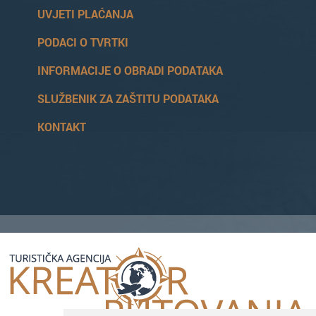
UVJETI PLAĆANJA
PODACI O TVRTKI
INFORMACIJE O OBRADI PODATAKA
SLUŽBENIK ZA ZAŠTITU PODATAKA
KONTAKT