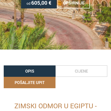
605,00
€
OPŠIRNIJE
od
OPIS
CIJENE
POŠALJITE UPIT
ZIMSKI ODMOR U EGIPTU -