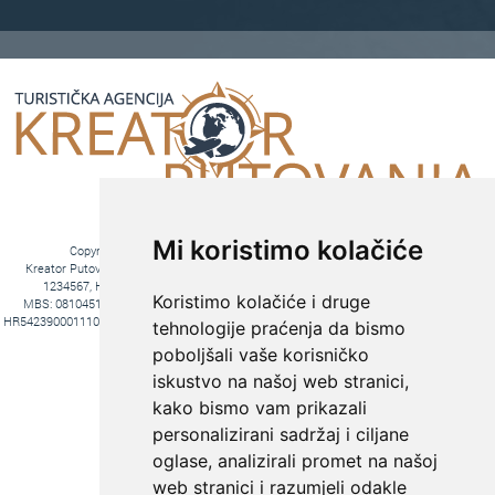
Mi koristimo kolačiće
Copyright © 2016. Kreator Putovanja d.o.o. – Sva prava zadržana
Kreator Putovanja d.o.o. turistička agencija, Jakova Gotovca 6, 10000 Zagreb, MB:
1234567, HR-AB-01-081045102, OIB:44590047047, Trgovački sud u Zagrebu,
Koristimo kolačiće i druge
MBS: 081045102, Hrvatska Poštanska Banka d.d. Jurišićeva 4, 10000 Zagreb, IBAN
HR5423900011100969366, temeljni kapital 20.000,00 kn uplaćeno u cijelosti, direktori Ana
tehnologije praćenja da bismo
Pavlović i Hrvoje Bažon, Voditelj poslova Hrvoje Bažon
poboljšali vaše korisničko
Fiksni tečaj konverzije: 1€ = 7,53450 kn
iskustvo na našoj web stranici,
kako bismo vam prikazali
personalizirani sadržaj i ciljane
oglase, analizirali promet na našoj
web stranici i razumjeli odakle