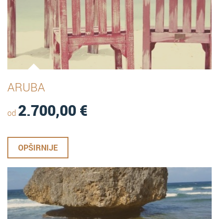
ARUBA
2.700,00
€
od
OPŠIRNIJE