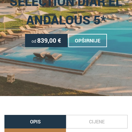
SELECTION DIAR EL
ANDALOUS 5*
839,00
€
OPŠIRNIJE
od
OPIS
CIJENE