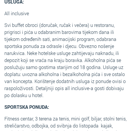
USLUGA:
All inclusive
Svi buffet obroci (doručak, ručak i večera) u restoranu,
prigrisci i pića u odabranim barovima tijekom dana ili
tijekom određenih sati, animacijski program, odabrana
sportska ponuda za odrasle i djecu. Obvezno nošenje
narukvica. Neke hotelske usluge zahtijevaju naknadu, ili
depozit koji se vraća na kraju boravka. Alkoholna pića se
poslužuju samo gostima starijim od 18 godina. Usluge uz
doplatu: uvozna alkoholna i bezalkoholna pića i sve ostalo
van koncepta. Korištenje dodatnih usluga iz ponude ovisi o
raspoloživosti. Detaljniji opis all inclusive-a gosti dobivaju
po dolasku u hotel.
SPORTSKA PONUDA:
Fitness centar, 3 terena za tenis, mini golf, biljar, stolni tenis,
streličarstvo, odbojka, od svibnja do listopada kajak,