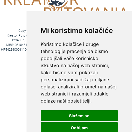
Mi koristimo kolačiće
Copyright © 2016. Kreator Putovanja d.o.o. – Sva prava zadržana
Kreator Putovanja d.o.o. turistička agencija, Jakova Gotovca 6, 10000 Zagreb, MB:
1234567, HR-AB-01-081045102, OIB:44590047047, Trgovački sud u Zagrebu,
Koristimo kolačiće i druge
MBS: 081045102, Hrvatska Poštanska Banka d.d. Jurišićeva 4, 10000 Zagreb, IBAN
HR5423900011100969366, temeljni kapital 20.000,00 kn uplaćeno u cijelosti, direktori Ana
tehnologije praćenja da bismo
Pavlović i Hrvoje Bažon, Voditelj poslova Hrvoje Bažon
poboljšali vaše korisničko
Fiksni tečaj konverzije: 1€ = 7,53450 kn
iskustvo na našoj web stranici,
kako bismo vam prikazali
personalizirani sadržaj i ciljane
oglase, analizirali promet na našoj
web stranici i razumjeli odakle
dolaze naši posjetitelji.
Slažem se
KREIRAJTE PUTOVANJE PREMA
SVOJIM ŽELJAMA:
Odbijam