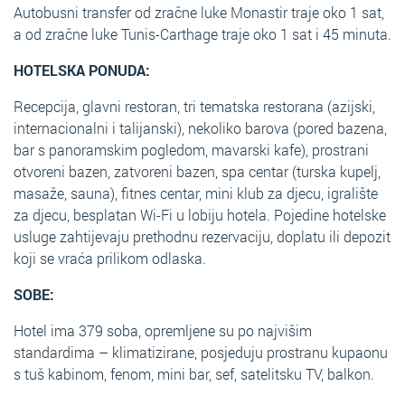
Autobusni transfer od zračne luke Monastir traje oko 1 sat,
a od zračne luke Tunis-Carthage traje oko 1 sat i 45 minuta.
HOTELSKA PONUDA:
Recepcija, glavni restoran, tri tematska restorana (azijski,
internacionalni i talijanski), nekoliko barova (pored bazena,
bar s panoramskim pogledom, mavarski kafe), prostrani
otvoreni bazen, zatvoreni bazen, spa centar (turska kupelj,
masaže, sauna), fitnes centar, mini klub za djecu, igralište
za djecu, besplatan Wi-Fi u lobiju hotela. Pojedine hotelske
usluge zahtijevaju prethodnu rezervaciju, doplatu ili depozit
koji se vraća prilikom odlaska.
SOBE:
Hotel ima 379 soba, opremljene su po najvišim
standardima – klimatizirane, posjeduju prostranu kupaonu
s tuš kabinom, fenom, mini bar, sef, satelitsku TV, balkon.