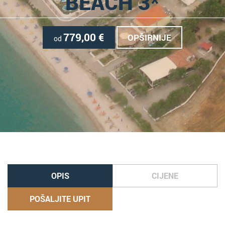
BEACH 3*
779,00
€
OPŠIRNIJE
od
OPIS
CIJENE
POŠALJITE UPIT