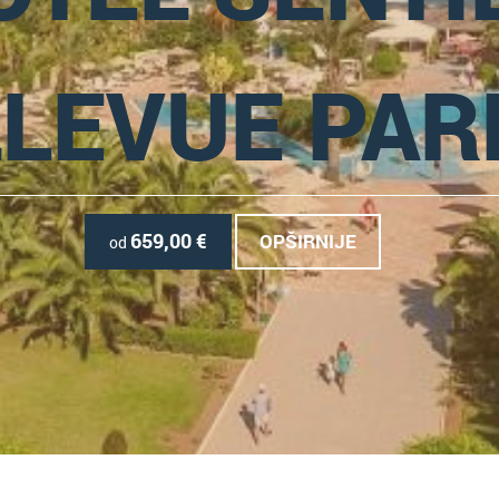
LEVUE PAR
659,00
€
OPŠIRNIJE
od