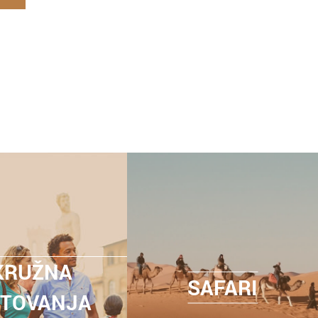
KRUŽNA
SAFARI
TOVANJA