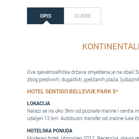
OPIS
CIJENE
KONTINENTALN
Ova sjevernoafrička država smještena je na obali Sr
zbog predivnih, dugačkih, pješčanih plaža, ljubazn
HOTEL SENTIDO BELLEVUE PARK 5*
LOKACIJA
Nalazi se na oko 3km od poznate marine i centra mj
udaljen 12 km. Autobusni transfer od zračne luke 
HOTELSKA PONUDA
Moderan hotel, obnovljen 2017. Recepcija, glavni rest