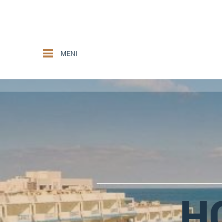
MENI
H