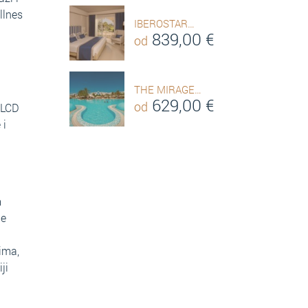
llnes
IBEROSTAR…
839,00
€
od
THE MIRAGE…
629,00
€
od
 LCD
 i
m
je
ima,
ji