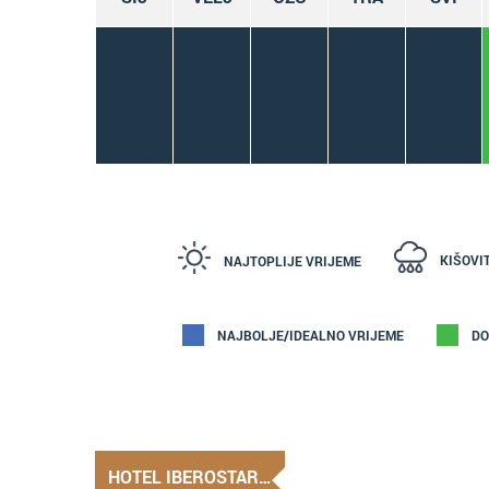
KIŠOVI
NAJTOPLIJE VRIJEME
NAJBOLJE/IDEALNO VRIJEME
DO
HOTEL IBEROSTAR…