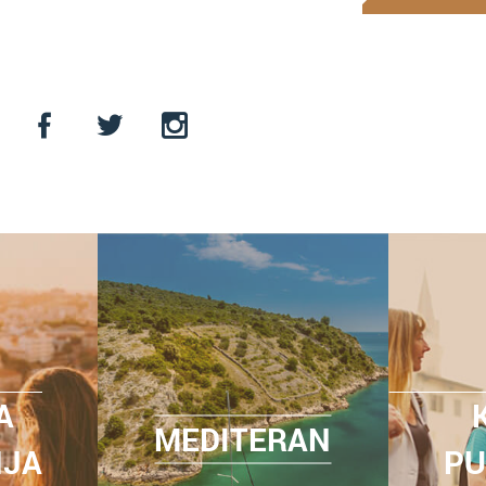
A
MEDITERAN
NJA
PU