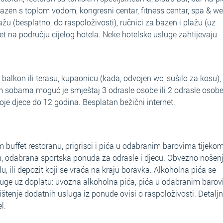
azen s toplom vodom, kongresni centar, fitness centar, spa & we
lažu (besplatno, do raspoloživosti),
ručnici za bazen i plažu (uz
et na području cijelog hotela. Neke hotelske usluge zahtijevaju
balkon ili terasu, kupaonicu (kada, odvojen wc, sušilo za kosu),
nim sobama moguć je smještaj 3 odrasle osobe ili 2 odrasle osobe
voje djece do 12 godina.
Besplatan bežični internet.
m buffet restoranu, prigrisci i pića u odabranim barovima tijeko
am, odabrana sportska ponuda za odrasle i djecu. Obvezno nošen
, ili depozit koji se vraća na kraju boravka. Alkoholna pića se
uge uz doplatu: uvozna alkoholna pića, pića u odabranim barov
ištenje dodatnih usluga iz ponude ovisi o raspoloživosti. Detaljni
l.