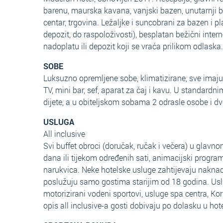
barenu, maurska kavana, vanjski bazen, unutarnji b
centar, trgovina. Ležaljke i suncobrani za bazen i p
depozit, do raspoloživosti),
besplatan bežični intern
nadoplatu ili depozit koji se vraća prilikom odlaska.
SOBE
Luksuzno opremljene sobe, klimatizirane, sve imaju 
TV, mini bar, sef, aparat za čaj i kavu. U standard
dijete, a u obiteljskom sobama 2 odrasle osobe i d
USLUGA
All inclusive
Svi buffet obroci (doručak, ručak i večera) u glavno
dana ili tijekom određenih sati, animacijski progr
narukvica. Neke hotelske usluge zahtijevaju naknadu
poslužuju samo gostima starijim od 18 godina. Usl
motorizirani vodeni sportovi, usluge spa centra, Kor
opis all inclusive-a gosti dobivaju po dolasku u hote