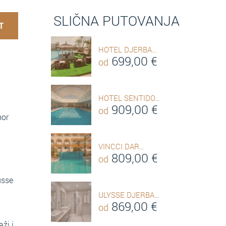
SLIČNA PUTOVANJA
T
HOTEL DJERBA…
699,00
€
od
HOTEL SENTIDO…
909,00
€
od
mor
VINCCI DAR…
809,00
€
od
usse
ULYSSE DJERBA…
869,00
€
od
ži i