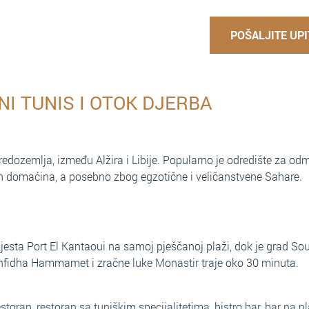
POŠALJITE UPI
I TUNIS I OTOK DJERBA
edozemlja, između Alžira i Libije. Popularno je odredište za od
ih domaćina, a posebno zbog egzotične i veličanstvene Sahare.
esta Port El Kantaoui na samoj pješčanoj plaži, dok je grad So
Enfidha Hammamet i zračne luke Monastir traje oko 30 minuta.
oran, restoran sa tuniškim specijalitetima, bistro bar, bar na pla