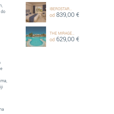
n,
IBEROSTAR…
, do
839,00
€
od
THE MIRAGE…
629,00
€
od
m
je
ima,
ji
 na