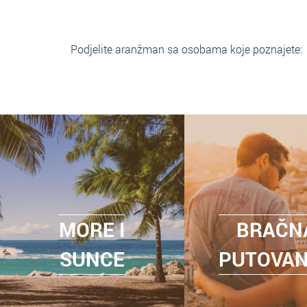
Podjelite aranžman sa osobama koje poznajete:
MORE I
BRAČN
SUNCE
PUTOVA