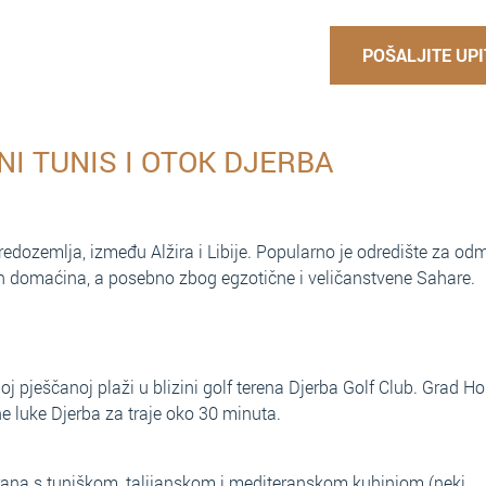
POŠALJITE UPI
I TUNIS I OTOK DJERBA
edozemlja, između Alžira i Libije. Popularno je odredište za od
ih domaćina, a posebno zbog egzotične i veličanstvene Sahare.
j pješčanoj plaži u blizini golf terena Djerba Golf Club. Grad H
e luke Djerba za traje oko 30 minuta.
torana s tuniškom, talijanskom i mediteranskom kuhinjom (neki