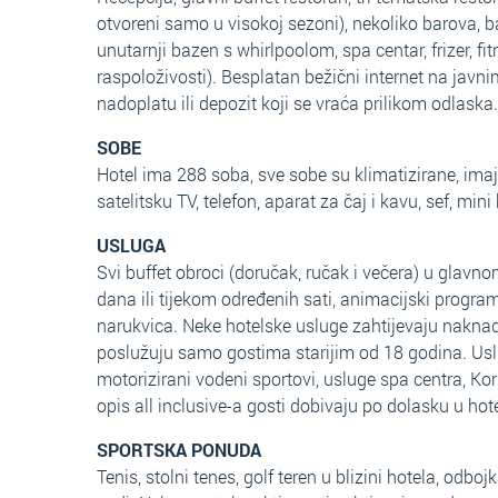
otvoreni samo u visokoj sezoni), nekoliko barova, b
unutarnji bazen s whirlpoolom, spa centar, frizer, fi
raspoloživosti). Besplatan bežični internet na jav
nadoplatu ili depozit koji se vraća prilikom odlaska.
SOBE
Hotel ima 288 soba, sve sobe su klimatizirane, imaju
satelitsku TV, telefon, aparat za čaj i kavu, sef, min
USLUGA
Svi buffet obroci (doručak, ručak i večera) u glavno
dana ili tijekom određenih sati, animacijski progr
narukvica. Neke hotelske usluge zahtijevaju naknadu
poslužuju samo gostima starijim od 18 godina. Usl
motorizirani vodeni sportovi, usluge spa centra, Kor
opis all inclusive-a gosti dobivaju po dolasku u hote
SPORTSKA PONUDA
Tenis, stolni tenes, golf teren u blizini hotela, odb