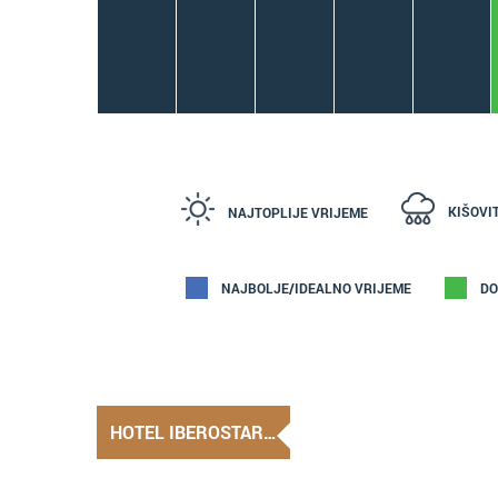
KIŠOVI
NAJTOPLIJE VRIJEME
NAJBOLJE/IDEALNO VRIJEME
DO
HOTEL IBEROSTAR…