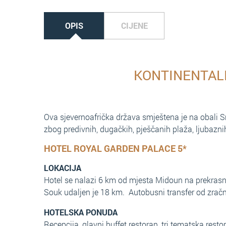
OPIS
CIJENE
KONTINENTALN
Ova sjevernoafrička država smještena je na obali Sr
zbog predivnih, dugačkih, pješčanih plaža, ljubazn
HOTEL ROYAL GARDEN PALACE 5*
LOKACIJA
Hotel se nalazi 6 km od mjesta Midoun na prekrasno
Souk udaljen je 18 km. Autobusni transfer od zračn
HOTELSKA PONUDA
Recepcija, glavni buffet restoran, tri tematska res