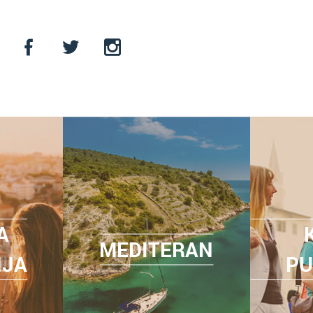
A
MEDITERAN
NJA
PU