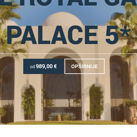
PALACE 5*
989,00
€
OPŠIRNIJE
od