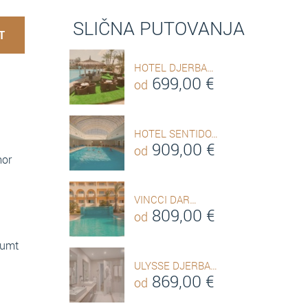
SLIČNA PUTOVANJA
T
HOTEL DJERBA…
699,00
€
od
HOTEL SENTIDO…
909,00
€
od
mor
VINCCI DAR…
809,00
€
od
oumt
ULYSSE DJERBA…
869,00
€
od