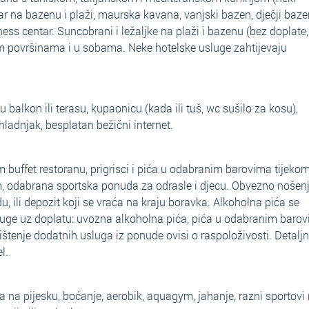
ar na bazenu i plaži, maurska kavana, vanjski bazen, dječji baze
tness centar. Suncobrani i ležaljke na plaži i bazenu (bez doplate
nim površinama i u sobama. Neke hotelske usluge zahtijevaju
 balkon ili terasu, kupaonicu (kada ili tuš, wc sušilo za kosu),
i hladnjak, besplatan bežični internet.
m buffet restoranu, prigrisci i pića u odabranim barovima tijeko
am, odabrana sportska ponuda za odrasle i djecu. Obvezno nošen
, ili depozit koji se vraća na kraju boravka. Alkoholna pića se
uge uz doplatu: uvozna alkoholna pića, pića u odabranim barov
ištenje dodatnih usluga iz ponude ovisi o raspoloživosti. Detaljni
l.
ojka na pijesku, boćanje, aerobik, aquagym, jahanje, razni sportovi