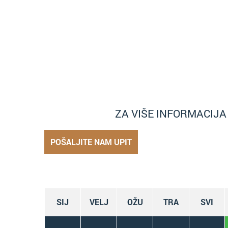
ZA VIŠE INFORMACIJ
POŠALJITE NAM UPIT
SIJ
VELJ
OŽU
TRA
SVI