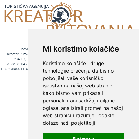
Mi koristimo kolačiće
Copyright © 2016. Kreator Putovanja d.o.o. – Sva prava zadržana
Kreator Putovanja d.o.o. turistička agencija, Jakova Gotovca 6, 10000 Zagreb, MB:
1234567, HR-AB-01-081045102, OIB:44590047047, Trgovački sud u Zagrebu,
Koristimo kolačiće i druge
MBS: 081045102, Hrvatska Poštanska Banka d.d. Jurišićeva 4, 10000 Zagreb, IBAN
HR5423900011100969366, temeljni kapital 20.000,00 kn uplaćeno u cijelosti, direktori Ana
tehnologije praćenja da bismo
Pavlović i Hrvoje Bažon, Voditelj poslova Hrvoje Bažon
poboljšali vaše korisničko
Fiksni tečaj konverzije: 1€ = 7,53450 kn
iskustvo na našoj web stranici,
kako bismo vam prikazali
personalizirani sadržaj i ciljane
oglase, analizirali promet na našoj
web stranici i razumjeli odakle
dolaze naši posjetitelji.
Slažem se