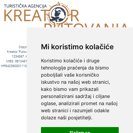
Mi koristimo kolačiće
Copyright © 2016. Kreator Putovanja d.o.o. – Sva prava zadržana
Kreator Putovanja d.o.o. turistička agencija, Jakova Gotovca 6, 10000 Zagreb, MB:
1234567, HR-AB-01-081045102, OIB:44590047047, Trgovački sud u Zagrebu,
Koristimo kolačiće i druge
MBS: 081045102, Hrvatska Poštanska Banka d.d. Jurišićeva 4, 10000 Zagreb, IBAN
HR5423900011100969366, temeljni kapital 20.000,00 kn uplaćeno u cijelosti, direktori Ana
tehnologije praćenja da bismo
Pavlović i Hrvoje Bažon, Voditelj poslova Hrvoje Bažon
poboljšali vaše korisničko
Fiksni tečaj konverzije: 1€ = 7,53450 kn
iskustvo na našoj web stranici,
kako bismo vam prikazali
personalizirani sadržaj i ciljane
oglase, analizirali promet na našoj
web stranici i razumjeli odakle
dolaze naši posjetitelji.
Slažem se