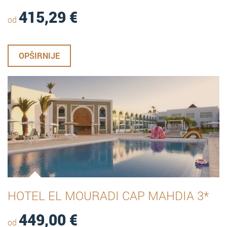
415,29
€
od
OPŠIRNIJE
HOTEL EL MOURADI CAP MAHDIA 3*
449,00
€
od